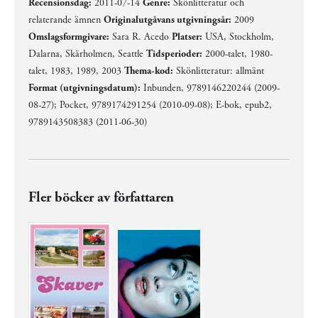
Recensionsdag:
2011-07-14
Genre:
Skönlitteratur och
relaterande ämnen
Originalutgåvans utgivningsår:
2009
Omslagsformgivare:
Sara R. Acedo
Platser:
USA, Stockholm,
Dalarna, Skärholmen, Seattle
Tidsperioder:
2000-talet, 1980-
talet, 1983, 1989, 2003
Thema-kod:
Skönlitteratur: allmänt
Format (utgivningsdatum):
Inbunden, 9789146220244 (2009-
08-27); Pocket, 9789174291254 (2010-09-08); E-bok, epub2,
9789143508383 (2011-06-30)
Fler böcker av författaren