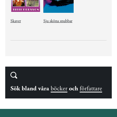
Skaver
Sju sköna snubbar
Sök bland våra
böcker
och
författare