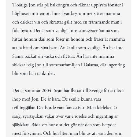
Tioåriga Jon står på balkongen och räknar upplysta fönster i
höghuset mitt emot. Inne i vardagsrummet sitter mamma
och dricker vin och skrattar gällt med en främmande man i
fula byxor. Det är som vanligt Jons storasyster Sanna som
hittar honom där, som föser in honom och fräser åt mamma
att ta hand om sina barn. Än är allt som vanligt. Än har inte
Sanna packat sin väska och flyttat. Än har inte mamma
skickat iväg Jon till sommarfamiljen i Dalarna, där ingenting
blir som han tänkt det.
Det är sommar 2004. Sean har flyttat till Sverige för att leva
ihop med Jon. De är kära. De skulle kunna vara
tvillingsjälar. Det borde vara fantastiskt. Men kärleken är
sårig, svartsjukan vakar över varje rörelse och ingenting är
självklart. Båda vet hur ont det gör när den som betyder
mest försvinner. Och hur liten man blir av att vara den som