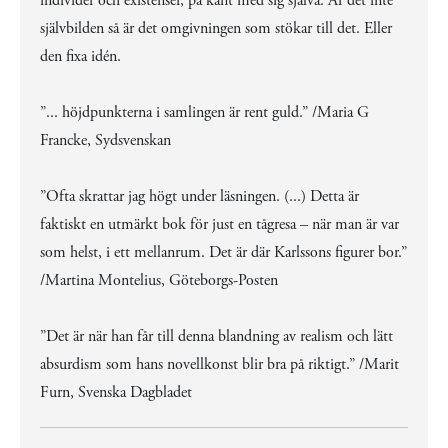
individer och existenser, på kant med sig själva. Är det inte
självbilden så är det omgivningen som stökar till det. Eller
den fixa idén.
”... höjdpunkterna i samlingen är rent guld.” /Maria G
Francke, Sydsvenskan
”Ofta skrattar jag högt under läsningen. (...) Detta är
faktiskt en utmärkt bok för just en tågresa – när man är var
som helst, i ett mellanrum. Det är där Karlssons figurer bor.”
/Martina Montelius, Göteborgs-Posten
”Det är när han får till denna blandning av realism och lätt
absurdism som hans novellkonst blir bra på riktigt.” /Marit
Furn, Svenska Dagbladet