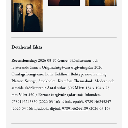
Detaljerad fakta
Recensionsdag:
2026-03-19
Genre:
Skönlitteratur och
relaterande ämnen
Originalutgåvans utgivningsår:
2026
Omslagsformgivare:
Lotta Kühlhorn
Boktyp:
novellsamling
Platser:
Sverige, Stockholm, Kramfors
Thema-kod:
Modern och
samtida skönlitteratur
Antal sidor:
306
Mått:
134 x 194 x 25
mm
Vikt:
450 g
Format (utgivningsdatum):
Inbunden,
9789146243830 (2026-03-16); E-bok, epub3, 9789146243847
(2026-03-16); Ljudbok, digital,
9789146244189
(2026-03-16)