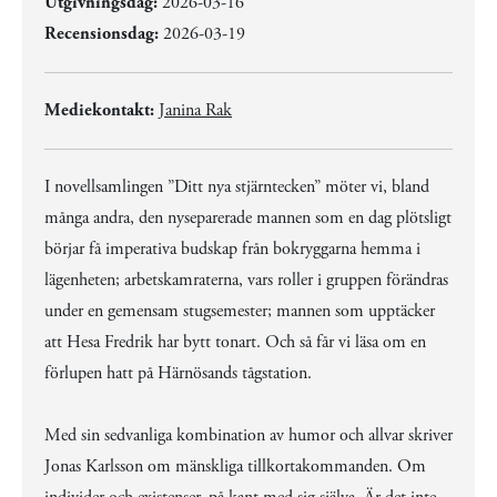
Utgivningsdag:
2026-03-16
Recensionsdag:
2026-03-19
Mediekontakt:
Janina Rak
I novellsamlingen ”Ditt nya stjärntecken” möter vi, bland
många andra, den nyseparerade mannen som en dag plötsligt
börjar få imperativa budskap från bokryggarna hemma i
lägenheten; arbetskamraterna, vars roller i gruppen förändras
under en gemensam stugsemester; mannen som upptäcker
att Hesa Fredrik har bytt tonart. Och så får vi läsa om en
förlupen hatt på Härnösands tågstation.
Med sin sedvanliga kombination av humor och allvar skriver
Jonas Karlsson om mänskliga tillkortakommanden. Om