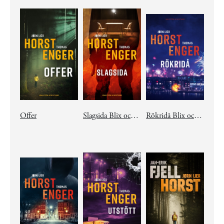
Offer
Slagsida Blix och Ramm # 3
Rökridå Blix och Ramm # 2