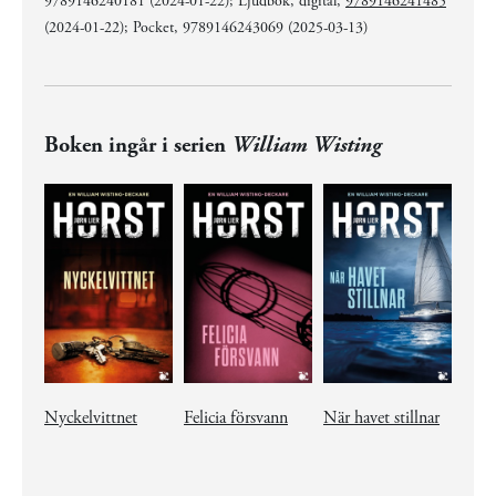
9789146240181 (2024-01-22); Ljudbok, digital,
9789146241485
(2024-01-22); Pocket, 9789146243069 (2025-03-13)
Boken ingår i serien
William Wisting
Nyckelvittnet
Felicia försvann
När havet stillnar