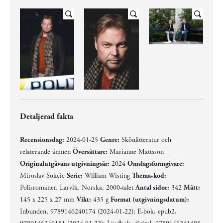
Detaljerad fakta
Recensionsdag:
2024-01-25
Genre:
Skönlitteratur och
relaterande ämnen
Översättare:
Marianne Mattsson
Originalutgåvans utgivningsår:
2024
Omslagsformgivare:
Miroslav Sokcic
Serie:
William Wisting
Thema-kod:
Polisromaner, Larvik, Norska, 2000-talet
Antal sidor:
342
Mått:
145 x 225 x 27 mm
Vikt:
435 g
Format (utgivningsdatum):
Inbunden, 9789146240174 (2024-01-22); E-bok, epub2,