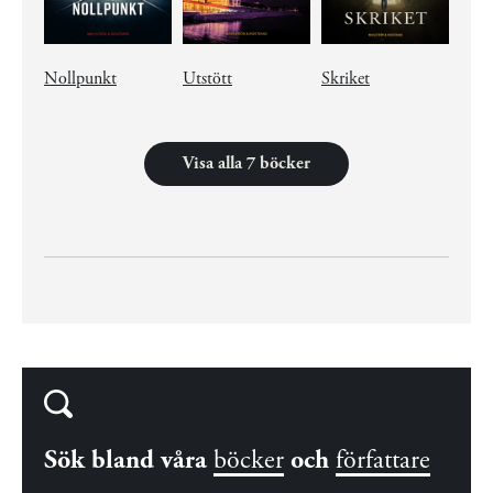
Nollpunkt
Utstött
Skriket
Visa alla 7 böcker
Sök bland våra
böcker
och
författare