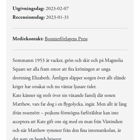
Utgivningsdag:
2023-02-07
Recensionsdag:
2023-01-31
Mediekontakt:
Bonnierförlagens Press
Sommaren 1953 är vacker, grön och skir och på Magnolia
Square ser alla fram emot att fira kröningen av unga
drottning Elizabeth. Äntligen släpper sorgen över allt elände
kriget har orsakat och nu väntar ljusare tider.
Kate känner sig stolt över sin växande familj där sonen
Matthew, vars far dog i en flygolycka, ingår. Men allt är lång
ifrån rosenrött – pojkens förmögna farföräldrar kan inte
acceptera att Kate gift om sig med en man från Västindien
och när Matthew rymmer från den fina internatskolan, är
det som en bomb briserar …