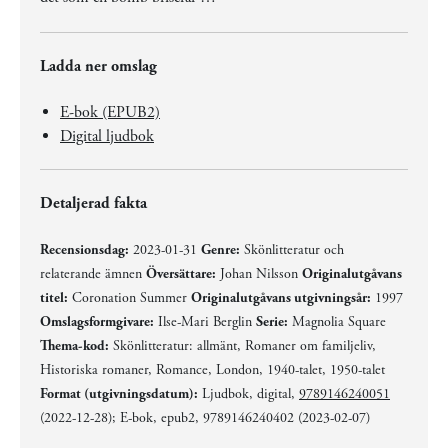
Ladda ner omslag
E-bok (EPUB2)
Digital ljudbok
Detaljerad fakta
Recensionsdag:
2023-01-31
Genre:
Skönlitteratur och
relaterande ämnen
Översättare:
Johan Nilsson
Originalutgåvans
titel:
Coronation Summer
Originalutgåvans utgivningsår:
1997
Omslagsformgivare:
Ilse-Mari Berglin
Serie:
Magnolia Square
Thema-kod:
Skönlitteratur: allmänt, Romaner om familjeliv,
Historiska romaner, Romance, London, 1940-talet, 1950-talet
Format (utgivningsdatum):
Ljudbok, digital,
9789146240051
(2022-12-28); E-bok, epub2, 9789146240402 (2023-02-07)