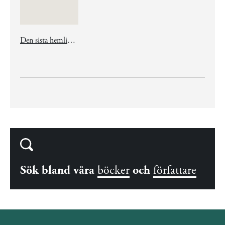
Den sista hemligheten
Sök bland våra
böcker
och
författare