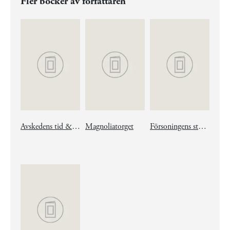
Fler böcker av författaren
Avskedens tid & Svikna löften (1 volym)
Magnoliatorget
Försoningens stund