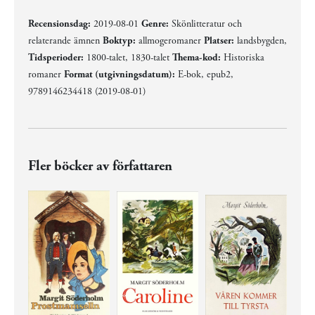
Recensionsdag:
2019-08-01
Genre:
Skönlitteratur och
relaterande ämnen
Boktyp:
allmogeromaner
Platser:
landsbygden,
Tidsperioder:
1800-talet, 1830-talet
Thema-kod:
Historiska
romaner
Format (utgivningsdatum):
E-bok, epub2,
9789146234418 (2019-08-01)
Fler böcker av författaren