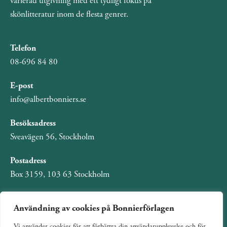
varierad utgivning med ett tydligt fokus på
skönlitteratur inom de flesta genrer.
Telefon
08-696 84 80
E-post
info@albertbonniers.se
Besöksadress
Sveavägen 56, Stockholm
Postadress
Box 3159, 103 63 Stockholm
Användning av cookies på Bonnierförlagen
Vi använder cookies för att förbättra din användarupplevelse och för