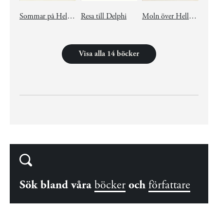
Sommar på Hellesta
Resa till Delphi
Moln över Hellesta
Visa alla 14 böcker
Sök bland våra
böcker
och
författare