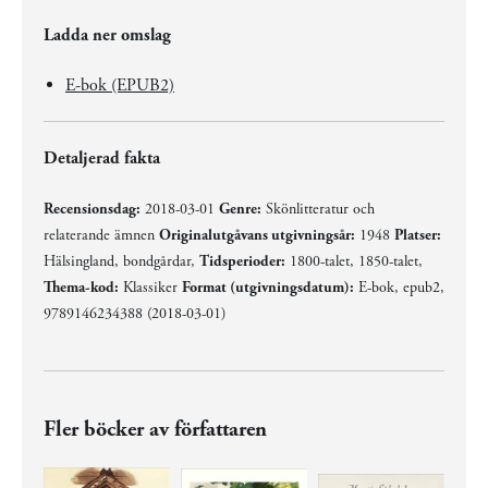
Ladda ner omslag
E-bok (EPUB2)
Detaljerad fakta
Recensionsdag:
2018-03-01
Genre:
Skönlitteratur och
relaterande ämnen
Originalutgåvans utgivningsår:
1948
Platser:
Hälsingland, bondgårdar,
Tidsperioder:
1800-talet, 1850-talet,
Thema-kod:
Klassiker
Format (utgivningsdatum):
E-bok, epub2,
9789146234388 (2018-03-01)
Fler böcker av författaren