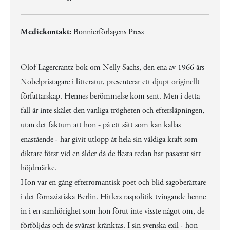
Mediekontakt:
Bonnierförlagens Press
Olof Lagercrantz bok om Nelly Sachs, den ena av 1966 års
Nobelpristagare i litteratur, presenterar ett djupt originellt
författarskap. Hennes berömmelse kom sent. Men i detta
fall är inte skälet den vanliga trögheten och eftersläpningen,
utan det faktum att hon - på ett sätt som kan kallas
enastående - har givit utlopp åt hela sin väldiga kraft som
diktare först vid en ålder då de flesta redan har passerat sitt
höjdmärke.
Hon var en gång efterromantisk poet och blid sagoberättare
i det förnazistiska Berlin. Hitlers raspolitik tvingande henne
in i en samhörighet som hon förut inte visste något om, de
förföljdas och de svårast kränktas. I sin svenska exil - hon