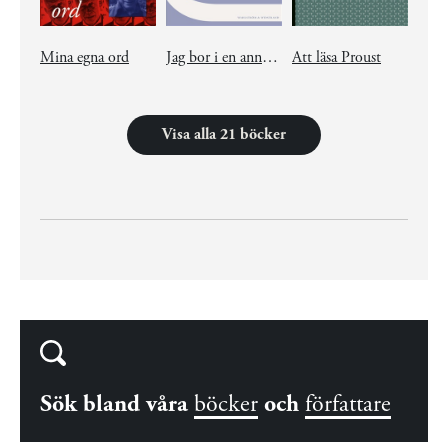
Mina egna ord
Jag bor i en annan värld men du bor ju i samma
Att läsa Proust
Visa alla 21 böcker
Sök bland våra
böcker
och
författare