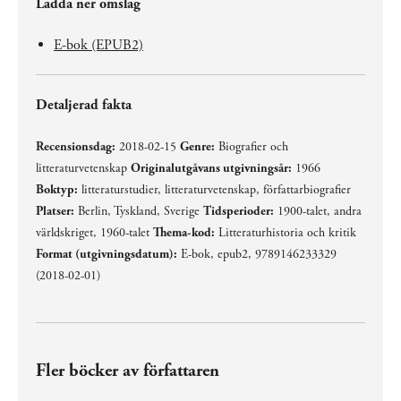
Ladda ner omslag
E-bok (EPUB2)
Detaljerad fakta
Recensionsdag:
2018-02-15
Genre:
Biografier och
litteraturvetenskap
Originalutgåvans utgivningsår:
1966
Boktyp:
litteraturstudier, litteraturvetenskap, författarbiografier
Platser:
Berlin, Tyskland, Sverige
Tidsperioder:
1900-talet, andra
världskriget, 1960-talet
Thema-kod:
Litteraturhistoria och kritik
Format (utgivningsdatum):
E-bok, epub2, 9789146233329
(2018-02-01)
Fler böcker av författaren