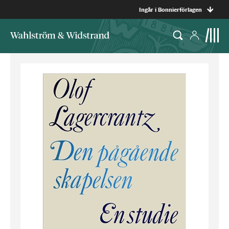
Ingår i Bonnierförlagen