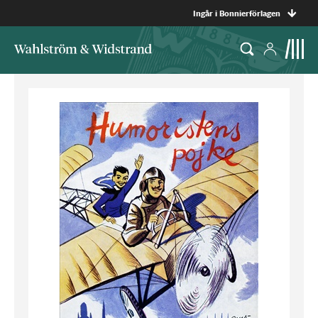
Ingår i Bonnierförlagen