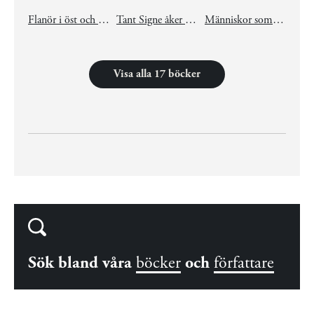
Flanör i öst och väst
Tant Signe åker rullbräda
Människor som mött mig
Visa alla 17 böcker
Sök bland våra
böcker
och
författare