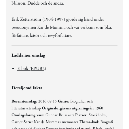
Nilsson, Dudde och de andra.
Erik Zetterström (1904-1997) gjorde sig känd under
pseudonymen Kar de Mumma och var verksam som bl.a.
författare, kåsör och revyförfattare.
Ladda ner omslag
E-bok (EPUB2)
Detaljerad fakta
Recensionsdag:
2016-09-15
Genre:
Biografier och
litteraturvetenskap
Originalutgåvans utgivningsår:
1960
Omslagsformgivare:
Gunnar Brusewitz
Platser:
Stockholm,
Gärdet
Serie:
Kar de Mummas memoarer
Thema-kod:
Biografi