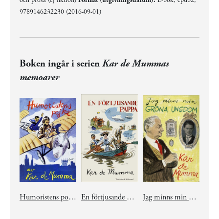
och prosa (ej fiktion)
Format (utgivningsdatum):
E-bok, epub2,
9789146232230 (2016-09-01)
Boken ingår i serien
Kar de Mummas
memoarer
Humoristens pojke
En förtjusande pappa
Jag minns min gröna ungdom