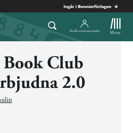
Ingår i Bonnierförlagen
Beställ recensionsexemplar
Meny
l Book Club
örbjudna 2.0
hulin