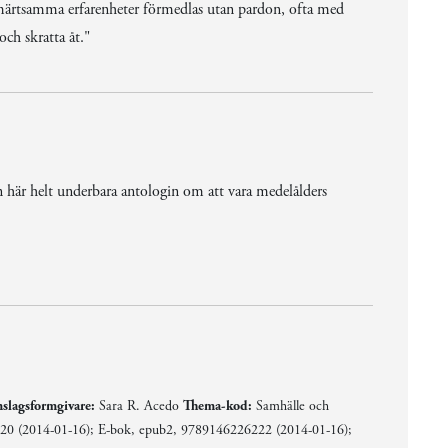
 smärtsamma erfarenheter förmedlas utan pardon, ofta med
och skratta åt."
n här helt underbara antologin om att vara medelålders
iduller och omskrivningar - det är naket, direkt och det känns framför allt ärligt."
lagsformgivare:
Sara R. Acedo
Thema-kod:
Samhälle och
0 (2014-01-16); E-bok, epub2, 9789146226222 (2014-01-16);