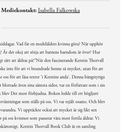
Mediekontakt:
Isabella Falkowska
smiddagar. Vad får en medelålders kvinna göra? När upphör
? Är det okej att sörja att barnens barndom är över? Hur
gt sätt att åldras på?”När den fascinerande Kerstin Thorvall
ke inte för att vi beundrade henne så mycket, utan för att
oss för att läsa texter 'i Kerstins anda'. Denna bångstyriga
 blottade även sina sämsta sidor, var en författare som i sin
 blev Det mest förbjudna. Boken ledde till ett högljutt
rväntningar som ställs på oss. Vi var rejält osams. Och blev
 varandra. Vi upptäckte också att mycket är sig likt sen
på oss kvinnor som passerat våra mest fertila åldrar. Vi
ör skämmigt. Kerstin Thorvall Book Club är en samling