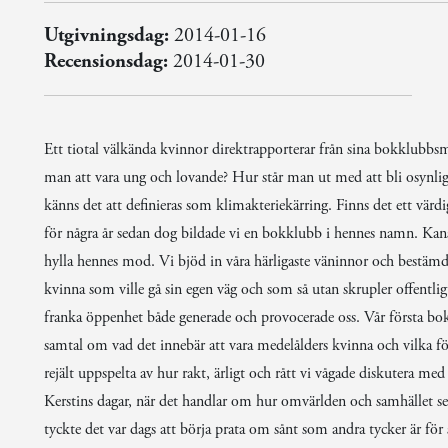
Utgivningsdag:
2014-01-16
Recensionsdag:
2014-01-30
Ett tiotal välkända kvinnor direktrapporterar från sina bokklubb
man att vara ung och lovande? Hur står man ut med att bli osynlig
känns det att definieras som klimakteriekärring. Finns det ett värdi
för några år sedan dog bildade vi en bokklubb i hennes namn. Kans
hylla hennes mod. Vi bjöd in våra härligaste väninnor och bestämde 
kvinna som ville gå sin egen väg och som så utan skrupler offentligt
franka öppenhet både generade och provocerade oss. Vår första bok
samtal om vad det innebär att vara medelålders kvinna och vilka fö
rejält uppspelta av hur rakt, ärligt och rått vi vågade diskutera med
Kerstins dagar, när det handlar om hur omvärlden och samhället ser 
tyckte det var dags att börja prata om sånt som andra tycker är f