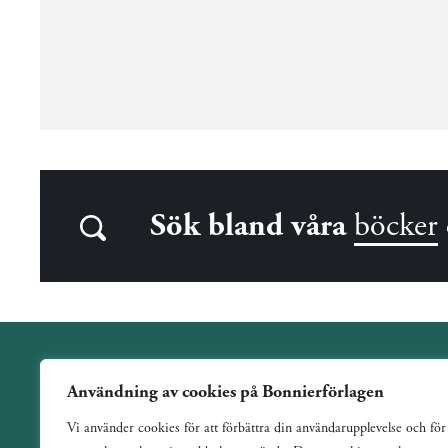
Sök bland våra
böcker
Användning av cookies på Bonnierförlagen
Wahlström & Widstrand är ett allmänutgivande förlag
Vi använder cookies för att förbättra din användarupplevelse och för
verksamt sedan 1884. Vi har en bred och varierad utgivning