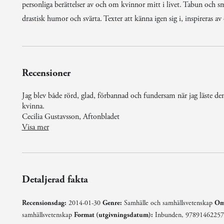
personliga berättelser av och om kvinnor mitt i livet. Tabun och
drastisk humor och svärta. Texter att känna igen sig i, inspireras av 
Recensioner
Jag blev både rörd, glad, förbannad och fundersam när jag läste de
kvinna.
Cecilia Gustavsson, Aftonbladet
"Jag blev både rörd, glad, förbannad och fundersam när jag läste den här helt underbara antologin om att vara medelålders kvinna."
"Inget för pinsamt i Thorvalls klubb. Under läsandets gång ömsom skrattar, ömsom gråter, ömsom rodnar jag lite grand. Eller blir förbannad å den medelålders kvinnans vägnar."
"Det är starka texter i Kerstin Thorvalls anda öppna, frimodiga och generösa. (...) Igenkänningsfaktorn är hög i kvinnornas texter. Det är inga krus
"Detta är en känna igen sig-bok, litegrann som att sitta i soffan och dricka vin med väninnorna, medan man blir alltmer frispråkig och vågar blotta sina svagheter."
Visa mer
Detaljerad fakta
Recensionsdag:
2014-01-30
Genre:
Samhälle och samhällsvetenskap
Oms
samhällsvetenskap
Format (utgivningsdatum):
Inbunden, 978914622572