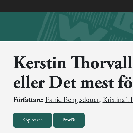
Kerstin Thorval
eller Det mest f
Författare:
Estrid Bengtsdotter
,
Kristina T
Köp boken
Provläs