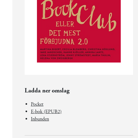
Ladda ner omslag
Pocket
E-bok (EPUB2)
Inbunden