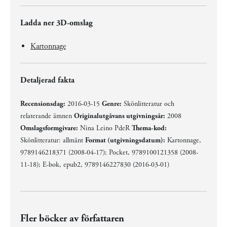
Ladda ner 3D-omslag
Kartonnage
Detaljerad fakta
Recensionsdag:
2016-03-15
Genre:
Skönlitteratur och
relaterande ämnen
Originalutgåvans utgivningsår:
2008
Omslagsformgivare:
Nina Leino PdeR
Thema-kod:
Skönlitteratur: allmänt
Format (utgivningsdatum):
Kartonnage,
9789146218371 (2008-04-17); Pocket, 9789100121358 (2008-
11-18); E-bok, epub2, 9789146227830 (2016-03-01)
Fler böcker av författaren