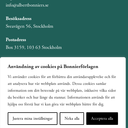
info@albertbonniers.se
Besöksadress
Sveavägen 56, Stockholm
Postadress
Box 3159, 103 63 Stockholm
Användning av cookies på Bonnierförlagen
Vi använder cookies för att förbättra din användarupplevelse och för
Om Bonnierförlagen
att analysera hur vår webbplats används. Dessa cookies samlar
Cookies
information om ditt beteende på vår webbplats, inklusive vilka sidor
du besöker och hur länge du stannar. Informationen används för att
Integritetspolicy
hjälpa oss förstå hur vi kan göra vår webbplats bättre för dig.
Justera mina inställningar
Neka alla
Acceptera alla