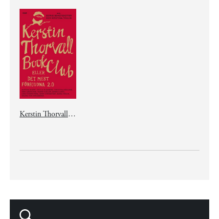
Kerstin Thorvall Book Club eller Det mest förbjudna 2.0