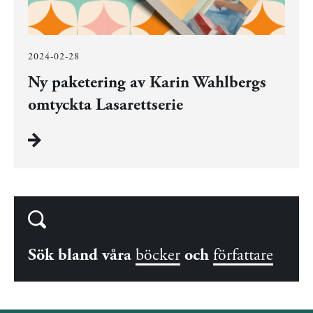
2024-02-28
Ny paketering av Karin Wahlbergs
omtyckta Lasarettserie
Sök bland våra
böcker
och
författare