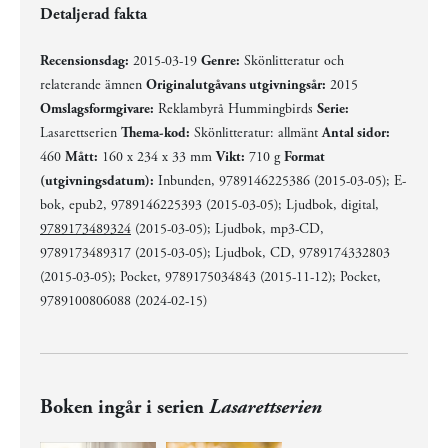
Detaljerad fakta
Recensionsdag:
2015-03-19
Genre:
Skönlitteratur och
relaterande ämnen
Originalutgåvans utgivningsår:
2015
Omslagsformgivare:
Reklambyrå Hummingbirds
Serie:
Lasarettserien
Thema-kod:
Skönlitteratur: allmänt
Antal sidor:
460
Mått:
160 x 234 x 33 mm
Vikt:
710 g
Format
(utgivningsdatum):
Inbunden, 9789146225386 (2015-03-05); E-
bok, epub2, 9789146225393 (2015-03-05); Ljudbok, digital,
9789173489324
(2015-03-05); Ljudbok, mp3-CD,
9789173489317 (2015-03-05); Ljudbok, CD, 9789174332803
(2015-03-05); Pocket, 9789175034843 (2015-11-12); Pocket,
9789100806088 (2024-02-15)
Boken ingår i serien
Lasarettserien