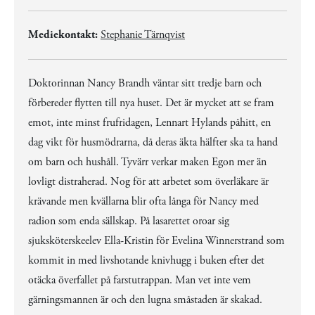
Mediekontakt:
Stephanie Tärnqvist
Doktorinnan Nancy Brandh väntar sitt tredje barn och
förbereder flytten till nya huset. Det är mycket att se fram
emot, inte minst frufridagen, Lennart Hylands påhitt, en
dag vikt för husmödrarna, då deras äkta hälfter ska ta hand
om barn och hushåll. Tyvärr verkar maken Egon mer än
lovligt distraherad. Nog för att arbetet som överläkare är
krävande men kvällarna blir ofta långa för Nancy med
radion som enda sällskap. På lasarettet oroar sig
sjuksköterskeelev Ella-Kristin för Evelina Winnerstrand som
kommit in med livshotande knivhugg i buken efter det
otäcka överfallet på farstutrappan. Man vet inte vem
gärningsmannen är och den lugna småstaden är skakad.