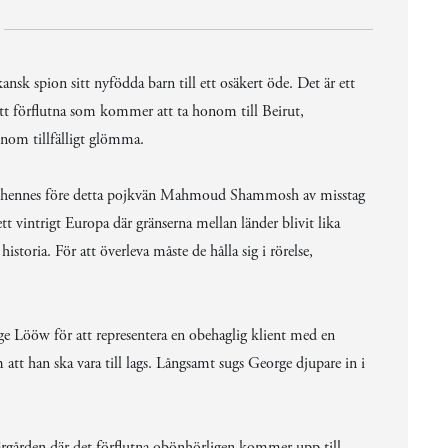
nsk spion sitt nyfödda barn till ett osäkert öde. Det är ett
itt förflutna som kommer att ta honom till Beirut,
onom tillfälligt glömma.
ch hennes före detta pojkvän Mahmoud Shammosh av misstag
tt vintrigt Europa där gränserna mellan länder blivit lika
toria. För att överleva måste de hålla sig i rörelse,
ge Lööw för att representera en obehaglig klient med en
tt han ska vara till lags. Långsamt sugs George djupare in i
ärgården där det förflutna obönhörligen kommer upp till