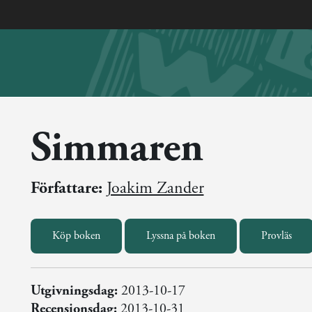
Simmaren
Författare:
Joakim Zander
Köp boken
Lyssna på boken
Provläs
Utgivningsdag:
2013-10-17
Recensionsdag:
2013-10-31