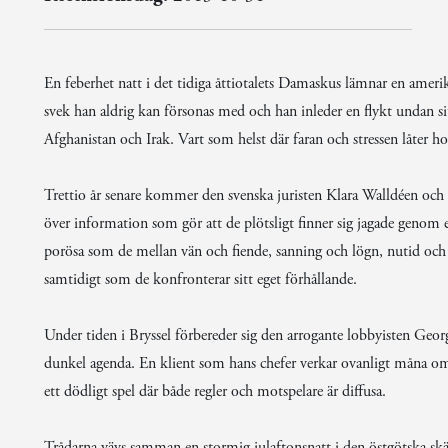
En feberhet natt i det tidiga åttiotalets Damaskus lämnar en amerika
svek han aldrig kan försonas med och han inleder en flykt undan s
Afghanistan och Irak. Vart som helst där faran och stressen låter h
Trettio år senare kommer den svenska juristen Klara Walldéen o
över information som gör att de plötsligt finner sig jagade genom e
porösa som de mellan vän och fiende, sanning och lögn, nutid och his
samtidigt som de konfronterar sitt eget förhållande.
Under tiden i Bryssel förbereder sig den arrogante lobbyisten Geor
dunkel agenda. En klient som hans chefer verkar ovanligt måna om a
ett dödligt spel där både regler och motspelare är diffusa.
Trådarna vävs samman en stormig julaftonsnatt i den östgötska sk