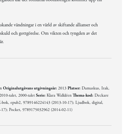
ande vändningar i en värld av skiftande allianser och
 skuld och gottgörelse. Om vikten och tyngden av det
är.
en
Originalutgåvans utgivningsår:
2013
Platser:
Damaskus, Irak,
 2010-talet, 2000-talet
Serie:
Klara Walldéen
Thema-kod:
Deckare
bok, epub2, 9789146224143 (2013-10-17); Ljudbok, digital,
17); Pocket, 9789175032962 (2014-02-11)