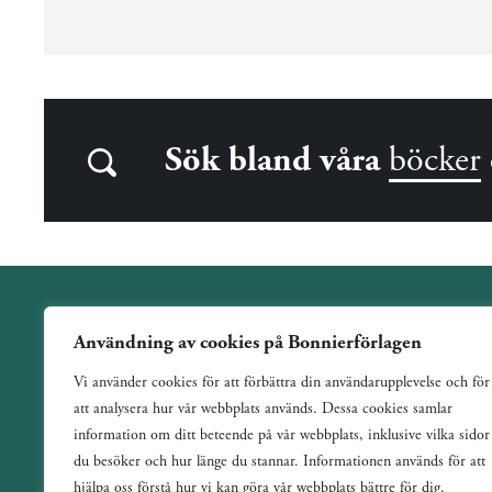
Sök bland våra
böcker
Användning av cookies på Bonnierförlagen
Wahlström & Widstrand är ett allmänutgivande förlag
Vi använder cookies för att förbättra din användarupplevelse och för
verksamt sedan 1884. Vi har en bred och varierad utgivning
att analysera hur vår webbplats används. Dessa cookies samlar
med ett tydligt fokus på skönlitteratur inom de flesta genrer.
information om ditt beteende på vår webbplats, inklusive vilka sidor
du besöker och hur länge du stannar. Informationen används för att
hjälpa oss förstå hur vi kan göra vår webbplats bättre för dig.