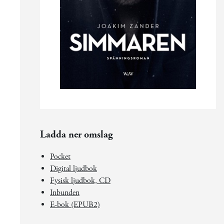
Ladda ner omslag
Pocket
Digital ljudbok
Fysisk ljudbok, CD
Inbunden
E-bok (EPUB2)