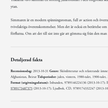
ytan.
Simmaren är en modern spänningsroman, full av action och överrask
tvivelaktiga överenskommelser. Men det är också en berättelse om
förflutna. Om att det till sist inte går att gömma sig från den man 
Detaljerad fakta
Recensionsdag:
2013-10-31
Genre:
Skönlitteratur och relaterande ämn
Afghanistan, Beirut
Tidsperioder:
julen, vintern, 1980-talet, 1900-talet,
Format (utgivningsdatum):
Inbunden, 9789146224136 (2013-10-17); E-
9789173487375
(2013-10-17); Ljudbok, CD, 9789174332247 (2013-10-