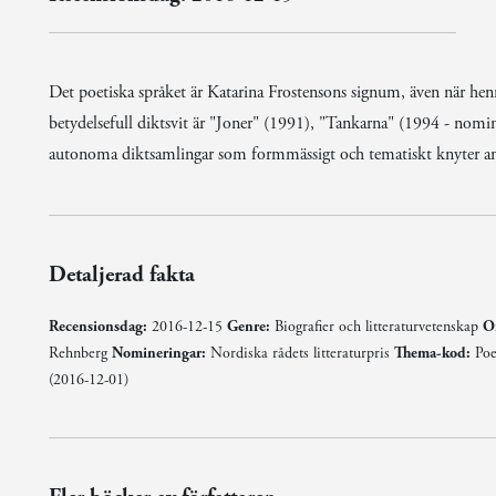
Det poetiska språket är Katarina Frostensons signum, även när henn
betydelsefull diktsvit är "Joner" (1991), "Tankarna" (1994 - nomine
autonoma diktsamlingar som formmässigt och tematiskt knyter an 
Detaljerad fakta
Recensionsdag:
2016-12-15
Genre:
Biografier och litteraturvetenskap
Or
Rehnberg
Nomineringar:
Nordiska rådets litteraturpris
Thema-kod:
Poe
(2016-12-01)