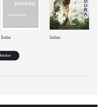
Karkas
Endura
2 böcker