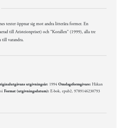
es texter öppnar sig mot andra litterära former. En
rad till Aristeionpriset) och "Korallen" (1999), alla tre
till varandra.
iginalutgåvans utgivningsår:
1994
Omslagsformgivare:
Håkan
si
Format (utgivningsdatum):
E-bok, epub2, 9789146230793