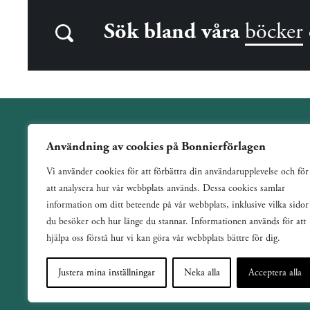
Sök bland våra
böcker
Användning av cookies på Bonnierförlagen
Wahlström & Widstrand är ett allmänutgivande förlag
Vi använder cookies för att förbättra din användarupplevelse och för
verksamt sedan 1884. Vi har en bred och varierad utgivning
att analysera hur vår webbplats används. Dessa cookies samlar
med ett tydligt fokus på skönlitteratur inom de flesta genrer.
information om ditt beteende på vår webbplats, inklusive vilka sidor
du besöker och hur länge du stannar. Informationen används för att
hjälpa oss förstå hur vi kan göra vår webbplats bättre för dig.
Justera mina inställningar
Neka alla
Acceptera alla