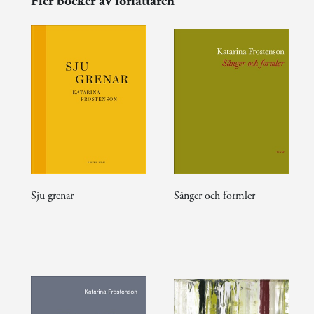
Fler böcker av författaren
Sju grenar
Sånger och formler