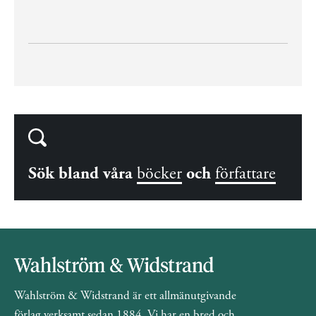
Sök bland våra
böcker
och
författare
Wahlström & Widstrand är ett allmänutgivande
förlag verksamt sedan 1884. Vi har en bred och