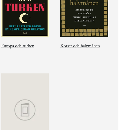
Europa och turken
Korset och halvmånen