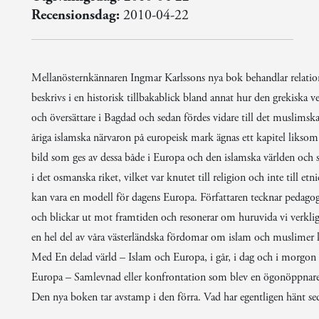
Recensionsdag:
2010-04-22
Mellanösternkännaren Ingmar Karlssons nya bok behandlar relation
beskrivs i en historisk tillbakablick bland annat hur den grekiska v
och översättare i Bagdad och sedan fördes vidare till det muslimsk
åriga islamska närvaron på europeisk mark ägnas ett kapitel liksom
bild som ges av dessa både i Europa och den islamska världen och 
i det osmanska riket, vilket var knutet till religion och inte till et
kan vara en modell för dagens Europa. Författaren tecknar pedagog
och blickar ut mot framtiden och resonerar om huruvida vi verklige
en hel del av våra västerländska fördomar om islam och muslime
Med En delad värld – Islam och Europa, i går, i dag och i morgon
Europa – Samlevnad eller konfrontation som blev en ögonöppnare 
Den nya boken tar avstamp i den förra. Vad har egentligen hänt se