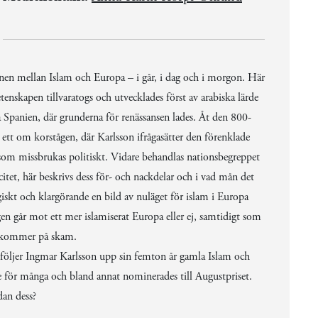
en mellan Islam och Europa – i går, i dag och i morgon. Här
etenskapen tillvaratogs och utvecklades först av arabiska lärde
a Spanien, där grunderna för renässansen lades. Åt den 800-
 ett om korstågen, där Karlsson ifrågasätter den förenklade
som missbrukas politiskt. Vidare behandlas nationsbegreppet
nicitet, här beskrivs dess för- och nackdelar och i vad mån det
iskt och klargörande en bild av nuläget för islam i Europa
n går mot ett mer islamiserat Europa eller ej, samtidigt som
r kommer på skam.
 följer Ingmar Karlsson upp sin femton år gamla Islam och
för många och bland annat nominerades till Augustpriset.
dan dess?