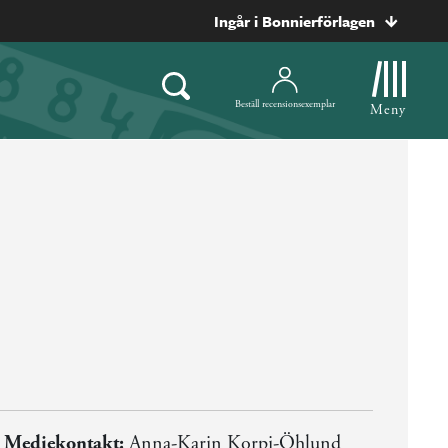
Ingår i Bonnierförlagen
Beställ recensionsexemplar
Meny
Mediekontakt:
Anna-Karin Korpi-Öhlund