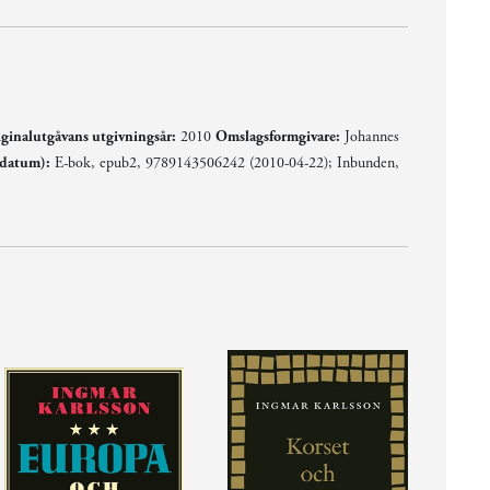
ginalutgåvans utgivningsår:
2010
Omslagsformgivare:
Johannes
sdatum):
E-bok, epub2, 9789143506242 (2010-04-22); Inbunden,