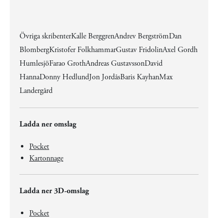
Övriga skribenterKalle BerggrenAndrev BergströmDan
BlombergKristofer FolkhammarGustav FridolinAxel Gordh
HumlesjöFarao GrothAndreas GustavssonDavid
HannaDonny HedlundJon JordåsBaris KayhanMax
Landergård
Ladda ner omslag
Pocket
Kartonnage
Ladda ner 3D-omslag
Pocket