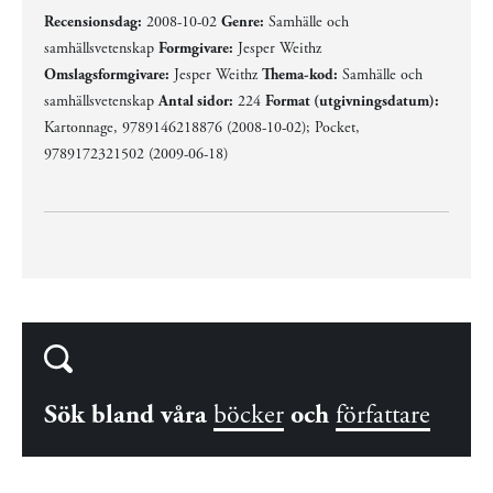
Recensionsdag:
2008-10-02
Genre:
Samhälle och
samhällsvetenskap
Formgivare:
Jesper Weithz
Omslagsformgivare:
Jesper Weithz
Thema-kod:
Samhälle och
samhällsvetenskap
Antal sidor:
224
Format (utgivningsdatum):
Kartonnage, 9789146218876 (2008-10-02); Pocket,
9789172321502 (2009-06-18)
Sök bland våra
böcker
och
författare