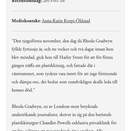
Recensionsdag:
2015-01-16
Mediekontakt:
Anna-Karin Korpi-Öhlund
"Den tjugoförsta november, den dag då Rhoda Gradwyn
fyllde fyrtiosju år, och tre veckor och två dagar innan hon
blev mördad, gick hon till Harley Street för att för första
gången träffa sin plastikkirurg, och fattade där i
väntrummet, som tycktes vara inrett för att inge förtroende
och dämpa oro, det beslut som oundvikligen skulle leda till
hennes död."
Rhoda Gradwyn, en av Londons mest beryktade
undersökande journalister, skriver in sig på den berömde
plastikkirurgen Chandler-Powells exklusiva privatklinik för