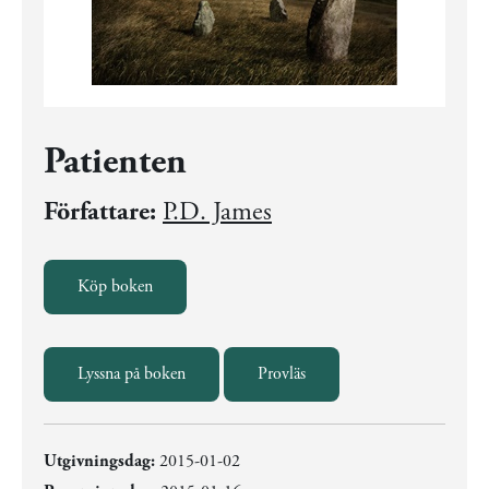
Patienten
Författare:
P.D. James
Köp boken
Lyssna på boken
Provläs
Utgivningsdag:
2015-01-02