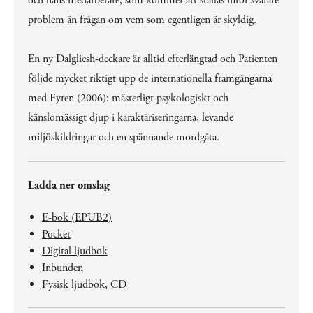
och hans medarbetare, som kommer att ställas inför svårare
problem än frågan om vem som egentligen är skyldig.
En ny Dalgliesh-deckare är alltid efterlängtad och Patienten
följde mycket riktigt upp de internationella framgångarna
med Fyren (2006): mästerligt psykologiskt och
känslomässigt djup i karaktäriseringarna, levande
miljöskildringar och en spännande mordgåta.
Ladda ner omslag
E-bok (EPUB2)
Pocket
Digital ljudbok
Inbunden
Fysisk ljudbok, CD