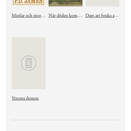
Mistlar och mord. Fyra julmysterier av P.D. James
När döden kom till Pemberley
Dags att bruka allvar
Yttersta domen