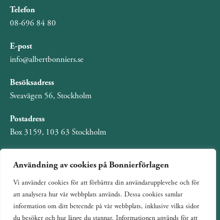
Telefon
08-696 84 80
E-post
info@albertbonniers.se
Besöksadress
Sveavägen 56, Stockholm
Postadress
Box 3159, 103 63 Stockholm
Användning av cookies på Bonnierförlagen
Vi använder cookies för att förbättra din användarupplevelse och för
Om Bonnierförlagen
att analysera hur vår webbplats används. Dessa cookies samlar
Cookies
information om ditt beteende på vår webbplats, inklusive vilka sidor
du besöker och hur länge du stannar. Informationen används för att