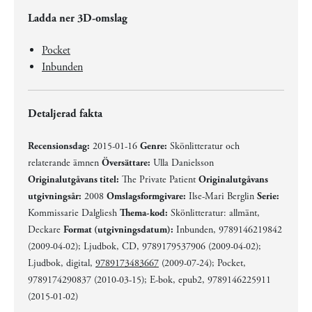
Ladda ner 3D-omslag
Pocket
Inbunden
Detaljerad fakta
Recensionsdag:
2015-01-16
Genre:
Skönlitteratur och
relaterande ämnen
Översättare:
Ulla Danielsson
Originalutgåvans titel:
The Private Patient
Originalutgåvans
utgivningsår:
2008
Omslagsformgivare:
Ilse-Mari Berglin
Serie:
Kommissarie Dalgliesh
Thema-kod:
Skönlitteratur: allmänt,
Deckare
Format (utgivningsdatum):
Inbunden, 9789146219842
(2009-04-02); Ljudbok, CD, 9789179537906 (2009-04-02);
Ljudbok, digital,
9789173483667
(2009-07-24); Pocket,
9789174290837 (2010-03-15); E-bok, epub2, 9789146225911
(2015-01-02)