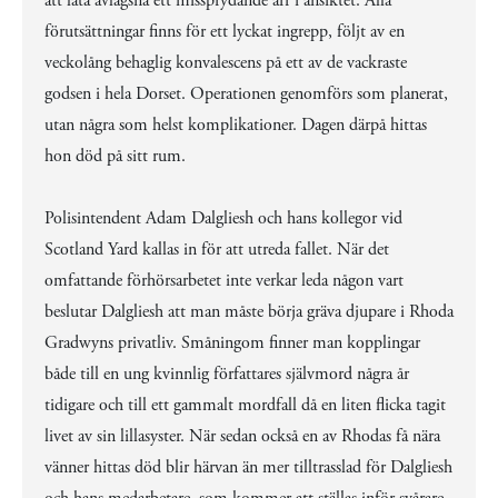
att låta avlägsna ett missprydande ärr i ansiktet. Alla
förutsättningar finns för ett lyckat ingrepp, följt av en
veckolång behaglig konvalescens på ett av de vackraste
godsen i hela Dorset. Operationen genomförs som planerat,
utan några som helst komplikationer. Dagen därpå hittas
hon död på sitt rum.
Polisintendent Adam Dalgliesh och hans kollegor vid
Scotland Yard kallas in för att utreda fallet. När det
omfattande förhörsarbetet inte verkar leda någon vart
beslutar Dalgliesh att man måste börja gräva djupare i Rhoda
Gradwyns privatliv. Småningom finner man kopplingar
både till en ung kvinnlig författares självmord några år
tidigare och till ett gammalt mordfall då en liten flicka tagit
livet av sin lillasyster. När sedan också en av Rhodas få nära
vänner hittas död blir härvan än mer tilltrasslad för Dalgliesh