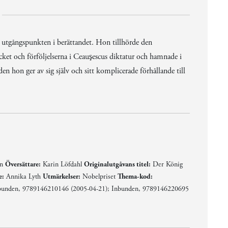
 utgångspunkten i berättandet. Hon tillhörde den
cket och förföljelserna i Ceauşescus diktatur och hamnade i
n hon ger av sig själv och sitt komplicerade förhållande till
en
Översättare:
Karin Löfdahl
Originalutgåvans titel:
Der König
e:
Annika Lyth
Utmärkelser:
Nobelpriset
Thema-kod:
unden, 9789146210146 (2005-04-21); Inbunden, 9789146220695