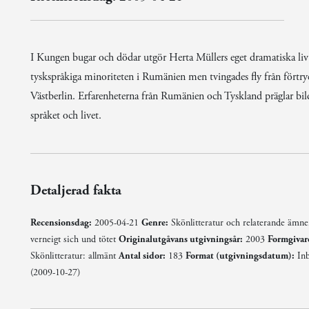
I Kungen bugar och dödar utgör Herta Müllers eget dramatiska liv
tyskspråkiga minoriteten i Rumänien men tvingades fly från förtry
Västberlin. Erfarenheterna från Rumänien och Tyskland präglar bilde
språket och livet.
Detaljerad fakta
Recensionsdag:
2005-04-21
Genre:
Skönlitteratur och relaterande ämn
verneigt sich und tötet
Originalutgåvans utgivningsår:
2003
Formgivar
Skönlitteratur: allmänt
Antal sidor:
183
Format (utgivningsdatum):
Inb
(2009-10-27)