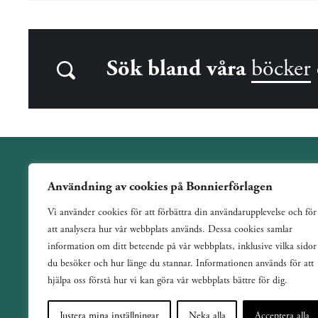
Sök bland våra
böcker
Användning av cookies på Bonnierförlagen
Wahlström & Widstrand är ett allmänutgivande förlag
Vi använder cookies för att förbättra din användarupplevelse och för
verksamt sedan 1884. Vi har en bred och varierad utgivning
att analysera hur vår webbplats används. Dessa cookies samlar
med ett tydligt fokus på skönlitteratur inom de flesta genrer.
information om ditt beteende på vår webbplats, inklusive vilka sidor
du besöker och hur länge du stannar. Informationen används för att
hjälpa oss förstå hur vi kan göra vår webbplats bättre för dig.
Justera mina inställningar
Neka alla
Acceptera alla