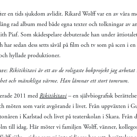
er en tids sjukdom avlidit. Rikard Wolff var en av våra mes
 lång rad album med både egna texter och tolkningar av a
ith Piaf. Som skådespelare debuterade han under åttiotale
 har sedan dess setts såväl på film och tv som på scen i en
h hyllade produktioner.
are:
Rikitikitavi är ett av de roligaste bokprojekt jag arbeta
ighet och mänskliga värme. Han lämnar ett stort tomrum.
terade 2011 med
Rikitikitavi
– en självbiografisk berättel
 och möten som varit avgörande i livet. Från uppväxten i 
tonåren i Karlstad och livet på teaterskolan i Skara. Från
holm till idag. Här möter vi familjen Wolff, vänner, kolleg