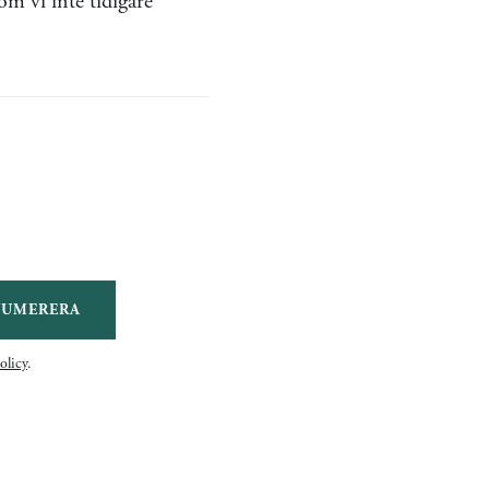
som vi inte tidigare
NUMERERA
olicy
.