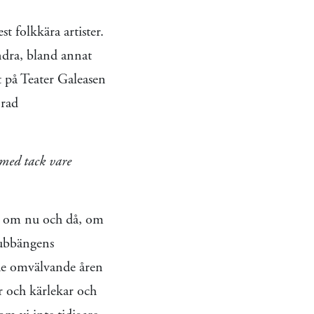
t folkkära artister.
ndra, bland annat
t på Teater Galeasen
 rad
t med tack vare
se om nu och då, om
Gubbängens
 de omvälvande åren
or och kärlekar och