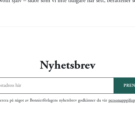
lff själv – sidor som vi inte tidigare har sett, berättelser 
Nyhetsbrev
PRE
rera på något av Bonnierförlagens nyhetsbrev godkänner du vår
personuppgiftsp