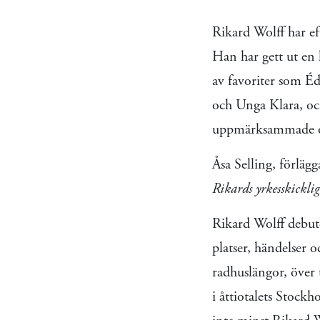
Rikard Wolff har eft
Han har gett ut en
av favoriter som Éd
och Unga Klara, och
uppmärksammade oc
Åsa Selling, förlägg
Rikards yrkesskickl
Rikard Wolff debu
platser, händelser
radhuslängor, över 
i åttiotalets Stock