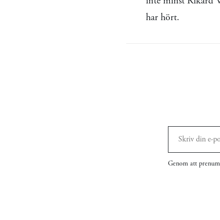
inte minst Rikard Wo
har hört.
Genom att prenume