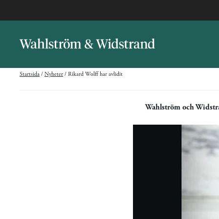
Startsida
/
Nyheter
/
Rikard Wolff har avlidit
Wahlström och Widst