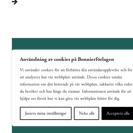
Användning av cookies på Bonnierförlagen
Wahlström & Widstrand är ett allmänutgivande förlag
Vi använder cookies för att förbättra din användarupplevelse och för
verksamt sedan 1884. Vi har en bred och varierad
att analysera hur vår webbplats används. Dessa cookies samlar
utgivning med ett tydligt fokus på skönlitteratur inom
information om ditt beteende på vår webbplats, inklusive vilka sidor
de flesta genrer.
du besöker och hur länge du stannar. Informationen används för att
hjälpa oss förstå hur vi kan göra vår webbplats bättre för dig.
Justera mina inställningar
Neka alla
Acceptera alla