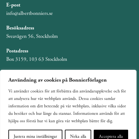
E-post
info@albertbonniers.se
Besöksadress
Sveavägen 56, Stockholm
Postadress
Box 3159, 103 63 Stockholm
Användning av cookies på Bonnierförlagen
Vi använder cookies för att förbättra din användarupplevelse och för
Om Bonnierförlagen
att analysera hur vår webbplats används. Dessa cookies samlar
Cookies
information om ditt beteende på vår webbplats, inklusive vilka sidor
du besöker och hur länge du stannar. Informationen används för att
Integritetspolicy
hjälpa oss förstå hur vi kan göra vår webbplats bättre för dig.
Justera mina inställningar
Neka alla
Acceptera alla