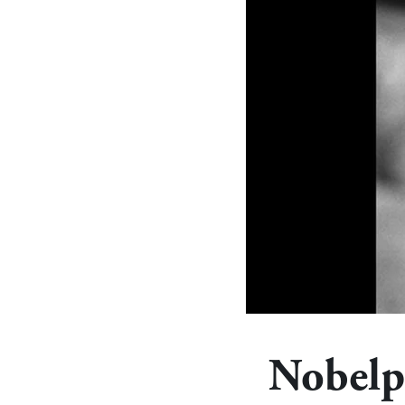
Nobelpr