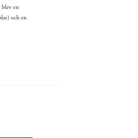
n
blev en
plar) och en