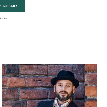
NUMERERA
olicy
.