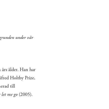
vgrunden under vår
 års ålder. Han har
fred Holtby Prize,
rad till
 let me go
(2005).