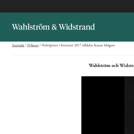
Startsida
/
Nyheter
/
Nobelpriset i litteratur 2017 tilldelas Kazuo Ishiguro
Wahlström och Widst