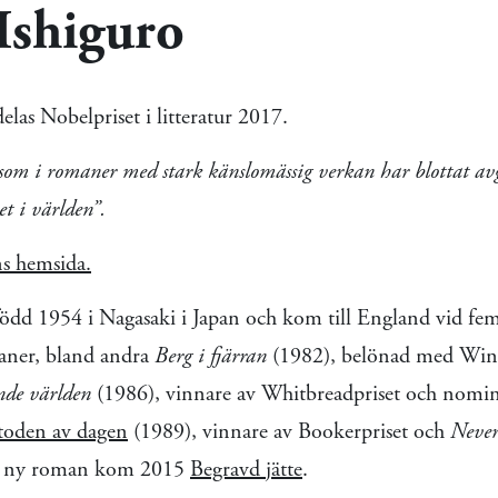
Ishiguro
elas Nobelpriset i litteratur 2017.
som i romaner med stark känslomässig verkan har blottat a
t i världen”.
s hemsida.
ödd 1954 i Nagasaki i Japan och kom till England vid fem
omaner, bland andra
Berg i fjärran
(1982), belönad med Wini
nde världen
(1986), vinnare av Whitbreadpriset och nomine
toden av dagen
(1989), vinnare av Bookerpriset och
Never
 en ny roman kom 2015
Begravd jätte
.