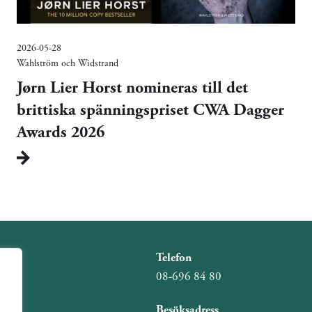
2026-05-28
Wahlström och Widstrand
Jørn Lier Horst nomineras till det
brittiska spänningspriset CWA Dagger
Awards 2026
Telefon
08-696 84 80
Besöksadress