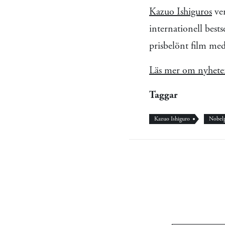
Kazuo Ishiguros
ver
internationell bests
prisbelönt film 
Läs mer om nyheten
Taggar
Kazuo Ishiguro
Nobelp