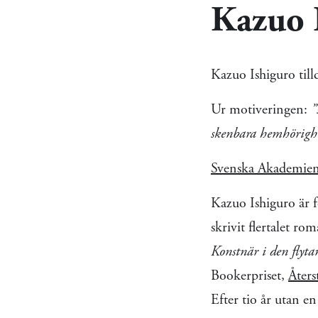
Kazuo 
Kazuo Ishiguro tilld
Ur motiveringen:
”
skenbara hemhörighe
Svenska Akademien
Kazuo Ishiguro är f
skrivit flertalet r
Konstnär i den flyta
Bookerpriset,
Åters
Efter tio år utan