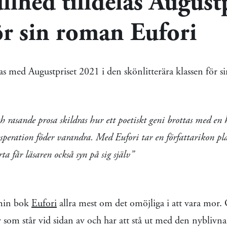
llhed tilldelas August
r sin roman Eufori
s med Augustpriset 2021 i den skönlitterära klassen för 
h rasande prosa skildras hur ett poetiskt geni brottas med e
eration föder varandra. Med Eufori tar en författarikon plat
ta får läsaren också syn på sig själv”
min bok
Eufori
allra mest om det omöjliga i att vara mor
r som står vid sidan av och har att stå ut med den nybli