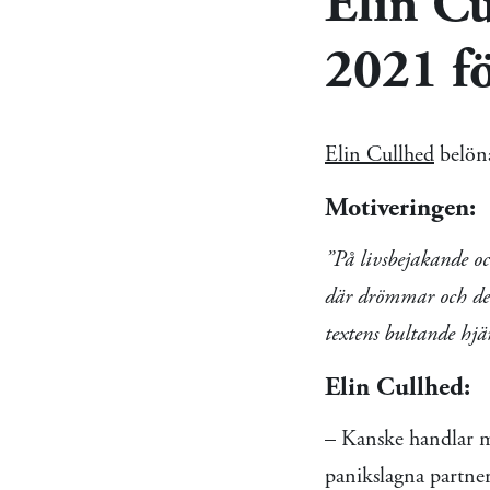
Elin Cu
2021 fö
Elin Cullhed
belöna
Motiveringen:
”På livsbejakande oc
där drömmar och desp
textens bultande hjär
Elin Cullhed:
– Kanske handlar 
panikslagna partne