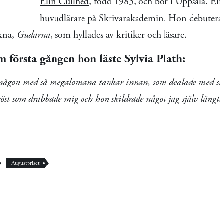
Elin Cullhed
, född 1983, och bor i Uppsala. El
huvudlärare på Skrivarakademin. Hon debute
xna,
Gudarna
, som hyllades av kritiker och läsare.
 första gången hon läste Sylvia Plath:
 någon med så megalomana tankar innan, som dealade med sig 
röst som drabbade mig och hon skildrade något jag själv läng
Augustpriset