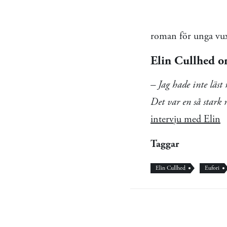
roman för unga vu
Elin Cullhed om
– Jag hade inte läst
Det var en så stark 
intervju med Elin
Taggar
Elin Cullhed
Eufori