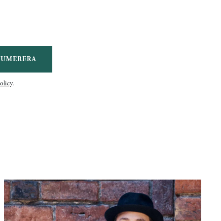
NUMERERA
olicy
.