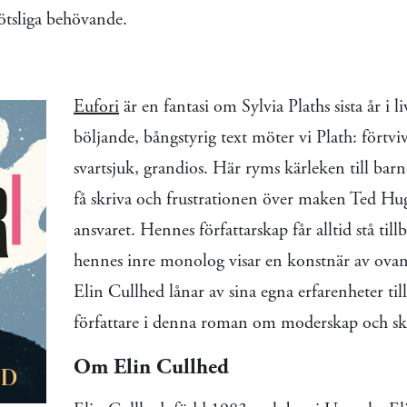
ötsliga behövande.
Eufori
är en fantasi om Sylvia Plaths sista år i li
böljande, bångstyrig text möter vi Plath: förtvi
svartsjuk, grandios. Här ryms kärleken till barn
få skriva och frustrationen över maken Ted Hugh
ansvaret. Hennes författarskap får alltid stå til
hennes inre monolog visar en konstnär av ovanl
Elin Cullhed lånar av sina egna erfarenheter til
författare i denna roman om moderskap och s
Om Elin Cullhed