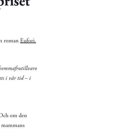
priset
sin roman
Eufori.
n hemmafrutillvaro
s i vår tid – i
. Och om den
vna mammans