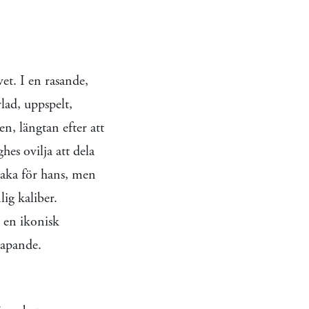
vet. I en rasande,
vlad, uppspelt,
en, längtan efter att
es ovilja att dela
lbaka för hans, men
ig kaliber.
l en ikonisk
kapande.