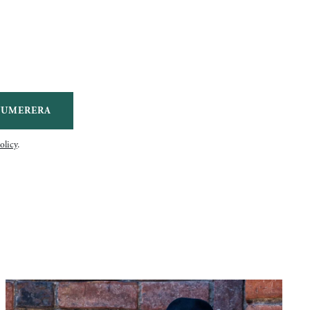
NUMERERA
olicy
.