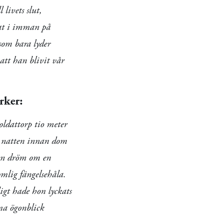
livets slut,
tat i imman på
som bara lyder
att han blivit vår
rker:
oldattorp tio meter
ta natten innan dom
 en dröm om en
mlig fängelsehåla.
igt hade hon lyckats
ma ögonblick