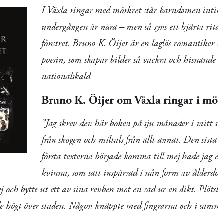
I Växla ringar med mörkret står barndomen intill 
undergången är nära – men så syns ett hjärta ri
fönstret. Bruno K. Öijer är en laglös romantiker 
poesin, som skapar bilder så vackra och hisnande 
nationalskald.
Bruno K. Öijer om Växla ringar i mö
”Jag skrev den här boken på sju månader i mitt s
från skogen och miltals från allt annat. Den sis
första texterna började komma till mej hade jag
kvinna, som satt inspärrad i nån form av ålderdo
 och bytte ut ett av sina revben mot en rad ur en dikt. Plötsl
 högt över staden. Någon knäppte med fingrarna och i sam