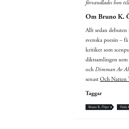
förvandlades hon til
Om Bruno K. Ö
Allt sedan debuten 
svenska poesin – få 
kritiker som scen
diktsamlingen som 
och
Dimman Av Al
senast
Och Natten 
Taggar
Bruno K. Öijer
Växla 