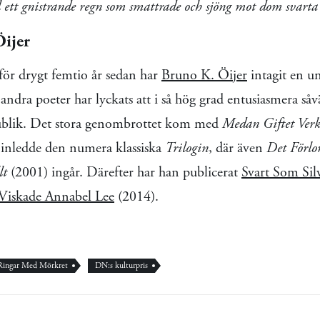
l ett gnistrande regn som smattrade och sjöng mot dom svarta
ijer
för drygt femtio år sedan har
Bruno K. Öijer
intagit en un
andra poeter har lyckats att i så hög grad entusiasmera såv
publik. Det stora genombrottet kom med
Medan Giftet Ver
inledde den numera klassiska
Trilogin
, där även
Det Förlo
lt
(2001) ingår. Därefter har han publicerat
Svart Som Sil
Viskade Annabel Lee
(2014).
Ringar Med Mörkret
DN:s kulturpris