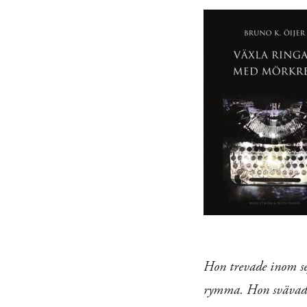
Hon trevade inom sej
rymma. Hon svävade