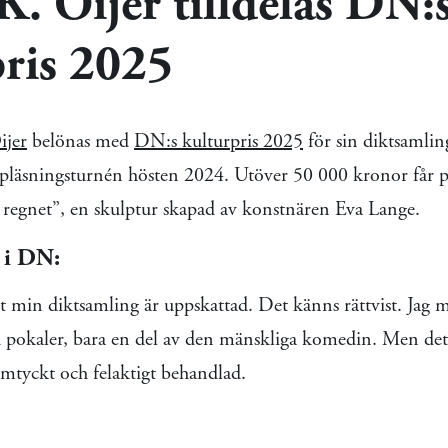
. Öijer tilldelas DN:
pris 2025
ijer
belönas med
DN:s kulturpris 2025
för sin diktsamli
pläsningsturnén hösten 2024. Utöver 50 000 kronor får p
la regnet”, en skulptur skapad av konstnären Eva Lange.
 i DN:
t min diktsamling är uppskattad. Det känns rättvist. Jag me
h pokaler, bara en del av den mänskliga komedin. Men det ä
omtyckt och felaktigt behandlad.