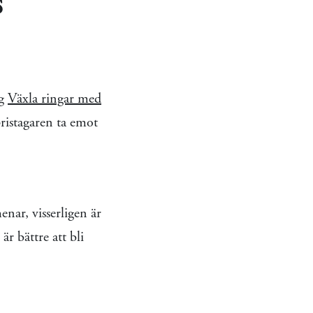
s
ng
Växla ringar med
ristagaren ta emot
nar, visserligen är
r bättre att bli