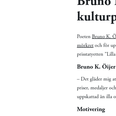
Bruno K
kultur
Poeten
Bruno K. Ö
mörkret
och för up
prisstatyetten ”Lil
Bruno K. Öijer
– Det gläder mig at
priser, medaljer oc
uppskattad än illa 
Motivering