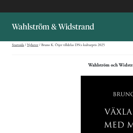
Startsida
/
Nyheter
/
Bruno K. Öijer tilldelas DN:s kulturpris 2025
Wahlström och Widst