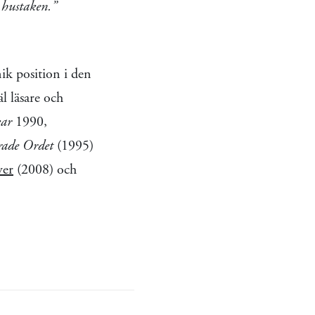
 hustaken.”
ik position i den
äl läsare och
kar
1990,
rade Ordet
(1995)
ver
(2008) och