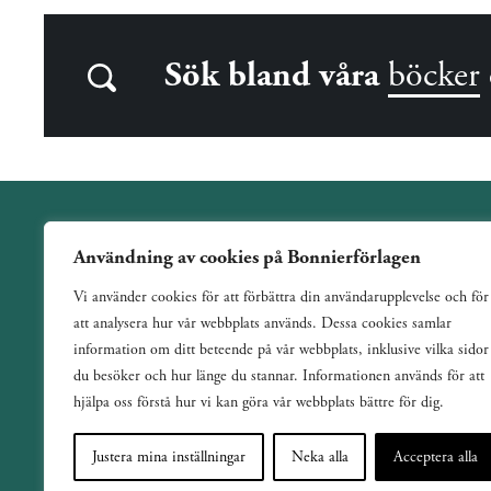
Sök bland våra
böcker
Användning av cookies på Bonnierförlagen
Wahlström & Widstrand är ett allmänutgivande förlag
Vi använder cookies för att förbättra din användarupplevelse och för
verksamt sedan 1884. Vi har en bred och varierad utgivning
att analysera hur vår webbplats används. Dessa cookies samlar
med ett tydligt fokus på skönlitteratur inom de flesta genrer.
information om ditt beteende på vår webbplats, inklusive vilka sidor
du besöker och hur länge du stannar. Informationen används för att
hjälpa oss förstå hur vi kan göra vår webbplats bättre för dig.
Justera mina inställningar
Neka alla
Acceptera alla