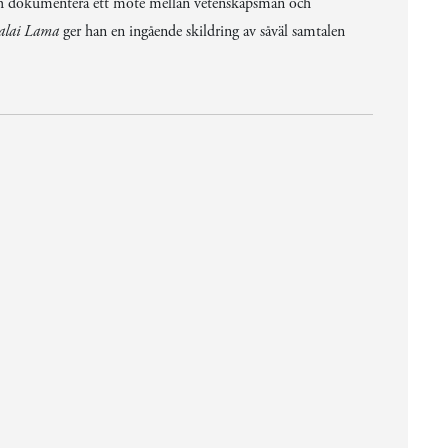
och dokumentera ett möte mellan vetenskapsmän och
alai Lama
ger han en ingående skildring av såväl samtalen