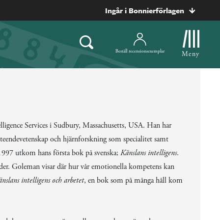
Ingår i Bonnierförlagen
Beställ recensionsexemplar
Meny
ligence Services i Sudbury, Massachusetts, USA. Han har
eendevetenskap och hjärnforskning som specialitet samt
n 1997 utkom hans första bok på svenska;
Känslans intelligens
.
änder. Goleman visar där hur vår emotionella kompetens kan
nslans intelligens och arbetet
, en bok som på många håll kom