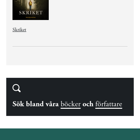
Skriket
Sök bland våra
böcker
och
författare