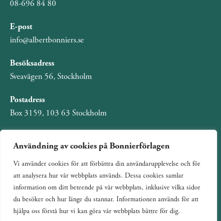
08-696 84 80
E-post
info@albertbonniers.se
Besöksadress
Sveavägen 56, Stockholm
Postadress
Box 3159, 103 63 Stockholm
Användning av cookies på Bonnierförlagen
Vi använder cookies för att förbättra din användarupplevelse och för
Om Bonnierförlagen
att analysera hur vår webbplats används. Dessa cookies samlar
Cookies
information om ditt beteende på vår webbplats, inklusive vilka sidor
du besöker och hur länge du stannar. Informationen används för att
Integritetspolicy
hjälpa oss förstå hur vi kan göra vår webbplats bättre för dig.