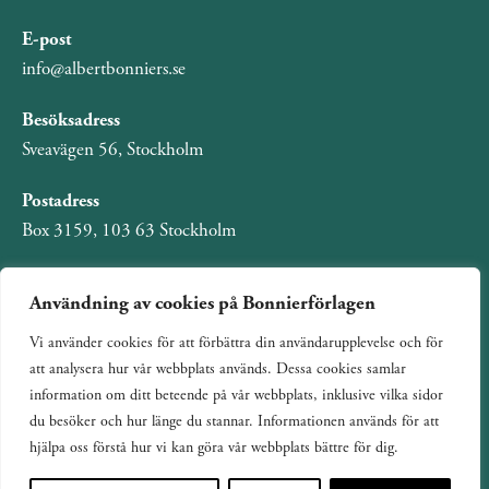
E-post
info@albertbonniers.se
Besöksadress
Sveavägen 56, Stockholm
Postadress
Box 3159, 103 63 Stockholm
Användning av cookies på Bonnierförlagen
Vi använder cookies för att förbättra din användarupplevelse och för
Om Bonnierförlagen
att analysera hur vår webbplats används. Dessa cookies samlar
Cookies
information om ditt beteende på vår webbplats, inklusive vilka sidor
du besöker och hur länge du stannar. Informationen används för att
Integritetspolicy
hjälpa oss förstå hur vi kan göra vår webbplats bättre för dig.