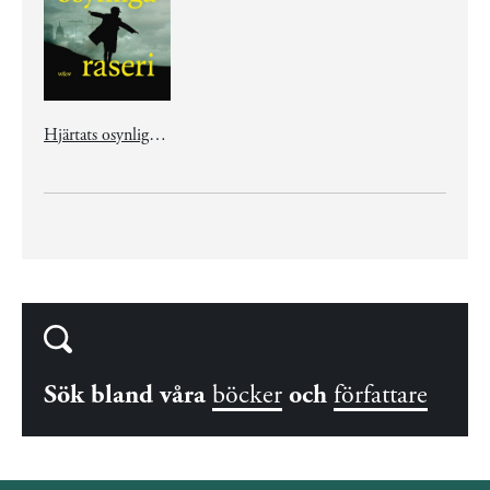
Hjärtats osynliga raseri
Sök bland våra
böcker
och
författare