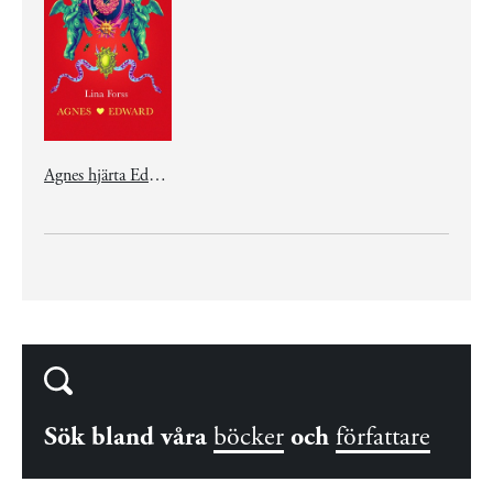
Agnes hjärta Edward
Sök bland våra
böcker
och
författare