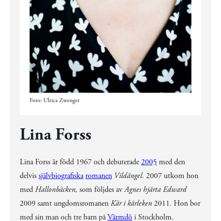
Foto: Ulrica Zwenger
Lina Forss
Lina Forss är född 1967 och debuterade
2005
med den
delvis
självbiografiska
romanen
Vildängel.
2007 utkom hon
med
Hallonbäcken,
som följdes av
Agnes hjärta Edward
2009 samt ungdomsromanen
Kär i kärleken
2011
.
Hon bor
med sin man och tre barn på
Värmdö
i Stockholm.