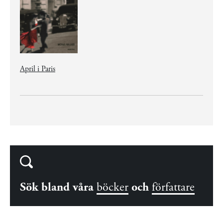
April i Paris
Sök bland våra
böcker
och
författare