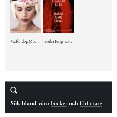
Varför dog Monika P?
Jessika Jungs saknad
Sök bland våra
böcker
och
författare