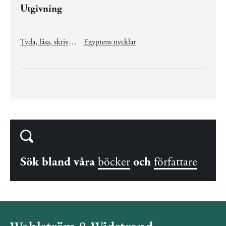
Utgivning
Tyda, läsa, skriva egyptiska hieroglyfer
Egyptens nycklar
Sök bland våra
böcker
och
författare