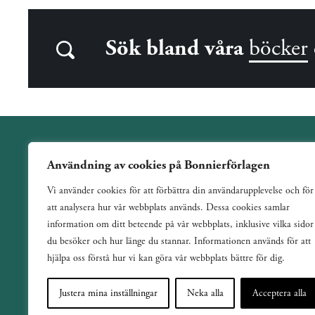
Sök bland våra
böcker
Användning av cookies på Bonnierförlagen
Wahlström & Widstrand är ett allmänutgivande förlag
Vi använder cookies för att förbättra din användarupplevelse och för
verksamt sedan 1884. Vi har en bred och varierad utgivning
att analysera hur vår webbplats används. Dessa cookies samlar
med ett tydligt fokus på skönlitteratur inom de flesta genrer.
information om ditt beteende på vår webbplats, inklusive vilka sidor
du besöker och hur länge du stannar. Informationen används för att
hjälpa oss förstå hur vi kan göra vår webbplats bättre för dig.
Justera mina inställningar
Neka alla
Acceptera alla