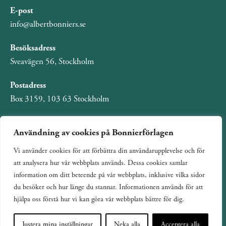
E-post
info@albertbonniers.se
Besöksadress
Sveavägen 56, Stockholm
Postadress
Box 3159, 103 63 Stockholm
Användning av cookies på Bonnierförlagen
Vi använder cookies för att förbättra din användarupplevelse och för
Om Bonnierförlagen
att analysera hur vår webbplats används. Dessa cookies samlar
Cookies
information om ditt beteende på vår webbplats, inklusive vilka sidor
du besöker och hur länge du stannar. Informationen används för att
Integritetspolicy
hjälpa oss förstå hur vi kan göra vår webbplats bättre för dig.
Justera mina inställningar
Neka alla
Acceptera alla