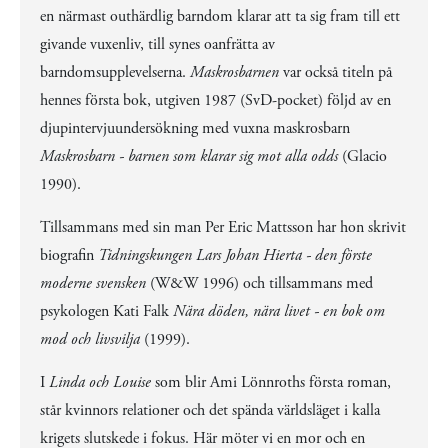
en närmast outhärdlig barndom klarar att ta sig fram till ett
givande vuxenliv, till synes oanfrätta av
barndomsupplevelserna.
Maskrosbarnen
var också titeln på
hennes första bok, utgiven 1987 (SvD-pocket) följd av en
djupintervjuundersökning med vuxna maskrosbarn
Maskrosbarn - barnen som klarar sig mot alla odds
(Glacio
1990).
Tillsammans med sin man Per Eric Mattsson har hon skrivit
biografin
Tidningskungen Lars Johan Hierta - den förste
moderne svensken
(W&W 1996) och tillsammans med
psykologen Kati Falk
Nära döden, nära livet - en bok om
mod och livsvilja
(1999).
I
Linda och Louise
som blir Ami Lönnroths första roman,
står kvinnors relationer och det spända världsläget i kalla
krigets slutskede i fokus. Här möter vi en mor och en