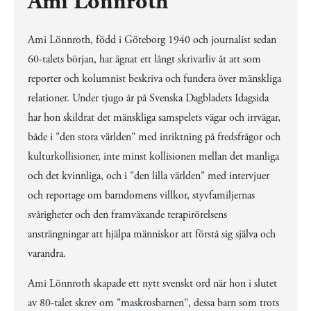
Ami Lönnroth
Ami Lönnroth, född i Göteborg 1940 och journalist sedan
60-talets början, har ägnat ett långt skrivarliv åt att som
reporter och kolumnist beskriva och fundera över mänskliga
relationer. Under tjugo år på Svenska Dagbladets Idagsida
har hon skildrat det mänskliga samspelets vägar och irrvägar,
både i "den stora världen" med inriktning på fredsfrågor och
kulturkollisioner, inte minst kollisionen mellan det manliga
och det kvinnliga, och i "den lilla världen" med intervjuer
och reportage om barndomens villkor, styvfamiljernas
svårigheter och den framväxande terapirörelsens
ansträngningar att hjälpa människor att förstå sig själva och
varandra.
Ami Lönnroth skapade ett nytt svenskt ord när hon i slutet
av 80-talet skrev om "maskrosbarnen", dessa barn som trots