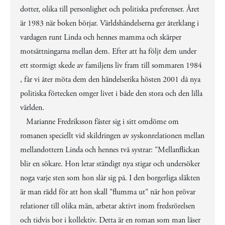
dotter, olika till personlighet och politiska preferenser. Året
är 1983 när boken börjar. Världshändelserna ger återklang i
vardagen runt Linda och hennes mamma och skärper
motsättningarna mellan dem. Efter att ha följt dem under
ett stormigt skede av familjens liv fram till sommaren 1984
, får vi åter möta dem den händelserika hösten 2001 då nya
politiska förtecken omger livet i både den stora och den lilla
världen.
Marianne Fredriksson fäster sig i sitt omdöme om
romanen speciellt vid skildringen av syskonrelationen mellan
mellandottern Linda och hennes två systrar: "Mellanflickan
blir en sökare. Hon letar ständigt nya stigar och undersöker
noga varje sten som hon slår sig på. I den borgerliga släkten
är man rädd för att hon skall "flumma ut" när hon prövar
relationer till olika män, arbetar aktivt inom fredsrörelsen
och tidvis bor i kollektiv. Detta är en roman som man läser