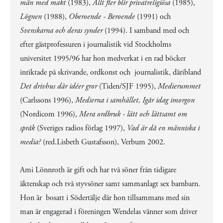
män med makt
(1983),
Allt fler blir privatreligiösa
(1985),
Lögnen
(1988),
Oberoende - Beroende
(1991) och
Svenskarna och deras synder
(1994). I samband med och
efter gästprofessuren i journalistik vid Stockholms
universitet 1995/96 har hon medverkat i en rad böcker
inriktade på skrivande, ordkonst och journalistik, däribland
Det drivhus där idéer gror
(Tiden/SJF 1995),
Medierummet
(Carlssons 1996),
Medierna i samhället, Igår idag imorgon
(Nordicom 1996),
Mera ordbruk - lätt och lättsamt om
språk
(Sveriges radios förlag 1997),
Vad är då en människa i
media?
(red.Lisbeth Gustafsson), Verbum 2002.
Ami Lönnroth är gift och har två söner från tidigare
äktenskap och två styvsöner samt sammanlagt sex barnbarn.
Hon är bosatt i Södertälje där hon tillsammans med sin
man är engagerad i föreningen Wendelas vänner som driver