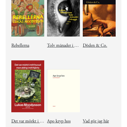
Rebellerna
Tolv månader i skugga
Döden & Co.
Det var mörkt i mitt huvud men aldrig i mitt hjärta
Apo kryp hos
Vad gör jag här