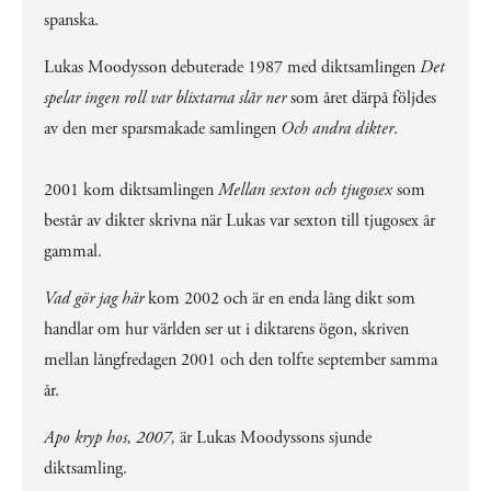
spanska.
Lukas Moodysson debuterade 1987 med diktsamlingen
Det
spelar ingen roll var blixtarna slår ner
som året därpå följdes
av den mer sparsmakade samlingen
Och andra dikter
.
2001 kom diktsamlingen
Mellan sexton och tjugosex
som
består av dikter skrivna när Lukas var sexton till tjugosex år
gammal.
Vad gör jag här
kom 2002 och är en enda lång dikt som
handlar om hur världen ser ut i diktarens ögon, skriven
mellan långfredagen 2001 och den tolfte september samma
år.
Apo kryp hos, 2007,
är Lukas Moodyssons sjunde
diktsamling.