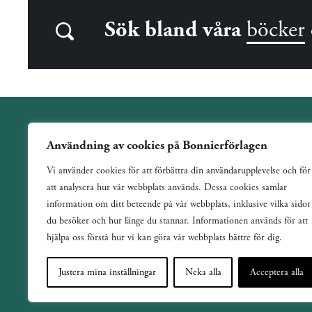
Sök bland våra
böcker
Användning av cookies på Bonnierförlagen
Wahlström & Widstrand är ett allmänutgivande förlag
Vi använder cookies för att förbättra din användarupplevelse och för
verksamt sedan 1884. Vi har en bred och varierad utgivning
att analysera hur vår webbplats används. Dessa cookies samlar
med ett tydligt fokus på skönlitteratur inom de flesta genrer.
information om ditt beteende på vår webbplats, inklusive vilka sidor
du besöker och hur länge du stannar. Informationen används för att
hjälpa oss förstå hur vi kan göra vår webbplats bättre för dig.
Justera mina inställningar
Neka alla
Acceptera alla