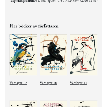
(utgivningsdatum):
E-bok, epub3, 9789146243397 (2026-12-31)
Fler böcker av författaren
Vardagar 12
Vardagar 10
Vardagar 11