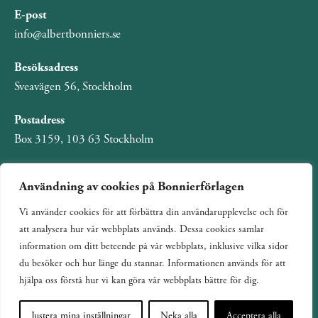
E-post
info@albertbonniers.se
Besöksadress
Sveavägen 56, Stockholm
Postadress
Box 3159, 103 63 Stockholm
Användning av cookies på Bonnierförlagen
Vi använder cookies för att förbättra din användarupplevelse och för
Om Bonnierförlagen
att analysera hur vår webbplats används. Dessa cookies samlar
Cookies
information om ditt beteende på vår webbplats, inklusive vilka sidor
du besöker och hur länge du stannar. Informationen används för att
Integritetspolicy
hjälpa oss förstå hur vi kan göra vår webbplats bättre för dig.
Justera mina inställningar
Neka alla
Acceptera alla