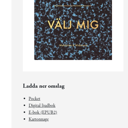
Ladda ner omslag
Pocket
Digital ljudbok
E-bok (EPUB2)
Kartonnage