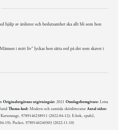
Med hjälp av årslistor och beslutsamhet ska allt bli som hon
ännen i mitt liv” lyckas hon sätta ord på det som skaver i
en
Originalutgåvans utgivningsår:
2021
Omslagsformgivare:
Lotta
utid
Thema-kod:
Modern och samtida skönlitteratur
Antal sidor:
Kartonnage, 9789146238911 (2022-04-12); E-bok, epub2,
04-19); Pocket, 9789146240303 (2022-11-10)