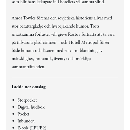
som blir hans ledsagare in i hotellets sällsamma värld.
Amor Towles förenar den sovjetiska historiens allvar med
stor berättarglädje och livsbejakande humor. Trots
smärtsamma förluster vill greve Rostov fortsätta att ta vara
på tillvarons glädjeämnen – och Hotell Metropol förser
både honom och läsaren med en varm blandning av
mänsklighet, romantik, äventyr och märkliga
sammanträffanden.
Ladda ner omslag
Storpocket
Digital ljudbok
Pocket
Inbunden
E-bok (EPUB2)