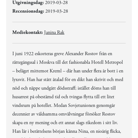
Utgivningsdag:
2019-03-28
Recensionsdag:
2019-03-28
Mediekontakt:
Janina Rak
I juni 1922 eskorteras greve Alexander Rostov från en
rättegångssal i Moskva till det fashionabla Hotell Metropol
– beläget mittemot Kreml – där han under flera år bott i en
lyxsvit. Han har stått åtalad för en dikt han skrivit och med
nöd och näppe undgått dödsstraff; istället döms han till
husarrest på obestämd tid och tvingas flytta till ett litet
vindsrum på hotellet. Medan Sovjetunionen genomgår
decennier av våldsamma omvälvningar försöker Rostov
skapa en ny mening och ett annat slags rikedom i sitt liv.
Han lär i berättelsens början känna Nina, en nioårig flicka,