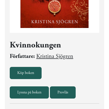
Kvinnokungen
Författare:
Kristina Sjögren
Köp boken
Lyssna på boken
Provläs