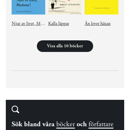
Njut av livet, Madame!
Kalla läppar
Än lever häxan
Visa alla 10 böcker
Sök bland våra
böcker
och
författare