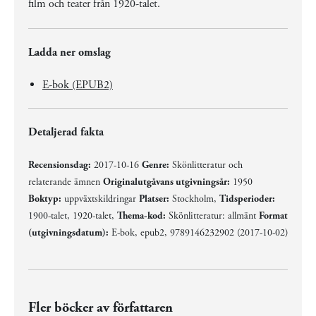
film och teater från 1920-talet.
Ladda ner omslag
E-bok (EPUB2)
Detaljerad fakta
Recensionsdag:
2017-10-16
Genre:
Skönlitteratur och
relaterande ämnen
Originalutgåvans utgivningsår:
1950
Boktyp:
uppväxtskildringar
Platser:
Stockholm,
Tidsperioder:
1900-talet, 1920-talet,
Thema-kod:
Skönlitteratur: allmänt
Format
(utgivningsdatum):
E-bok, epub2, 9789146232902 (2017-10-02)
Fler böcker av författaren