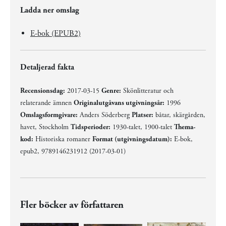
Ladda ner omslag
E-bok (EPUB2)
Detaljerad fakta
Recensionsdag:
2017-03-15
Genre:
Skönlitteratur och
relaterande ämnen
Originalutgåvans utgivningsår:
1996
Omslagsformgivare:
Anders Söderberg
Platser:
båtar, skärgården,
havet, Stockholm
Tidsperioder:
1930-talet, 1900-talet
Thema-
kod:
Historiska romaner
Format (utgivningsdatum):
E-bok,
epub2, 9789146231912 (2017-03-01)
Fler böcker av författaren