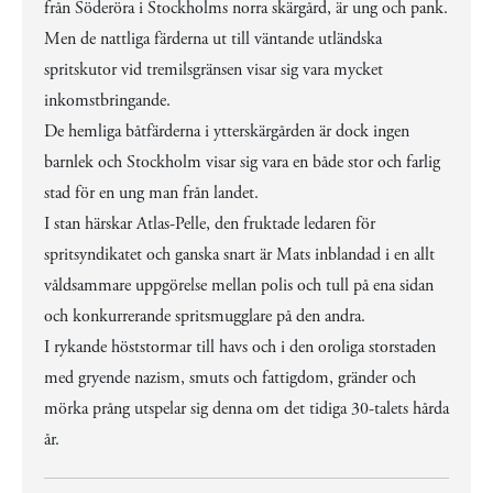
från Söderöra i Stockholms norra skärgård, är ung och pank.
Men de nattliga färderna ut till väntande utländska
spritskutor vid tremilsgränsen visar sig vara mycket
inkomstbringande.
De hemliga båtfärderna i ytterskärgården är dock ingen
barnlek och Stockholm visar sig vara en både stor och farlig
stad för en ung man från landet.
I stan härskar Atlas-Pelle, den fruktade ledaren för
spritsyndikatet och ganska snart är Mats inblandad i en allt
våldsammare uppgörelse mellan polis och tull på ena sidan
och konkurrerande spritsmugglare på den andra.
I rykande höststormar till havs och i den oroliga storstaden
med gryende nazism, smuts och fattigdom, gränder och
mörka prång utspelar sig denna om det tidiga 30-talets hårda
år.