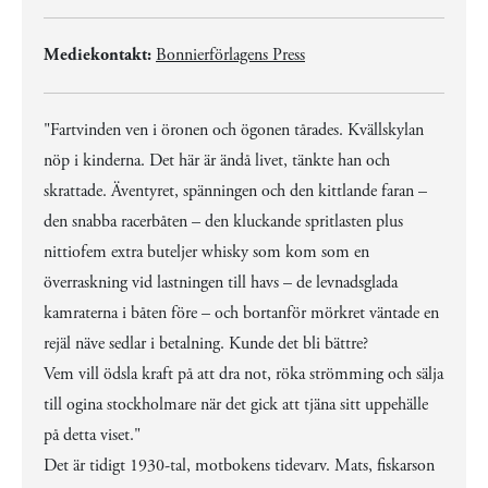
Mediekontakt:
Bonnierförlagens Press
"Fartvinden ven i öronen och ögonen tårades. Kvällskylan
nöp i kinderna. Det här är ändå livet, tänkte han och
skrattade. Äventyret, spänningen och den kittlande faran –
den snabba racerbåten – den kluckande spritlasten plus
nittiofem extra buteljer whisky som kom som en
överraskning vid lastningen till havs – de levnadsglada
kamraterna i båten före – och bortanför mörkret väntade en
rejäl näve sedlar i betalning. Kunde det bli bättre?
Vem vill ödsla kraft på att dra not, röka strömming och sälja
till ogina stockholmare när det gick att tjäna sitt uppehälle
på detta viset."
Det är tidigt 1930-tal, motbokens tidevarv. Mats, fiskarson