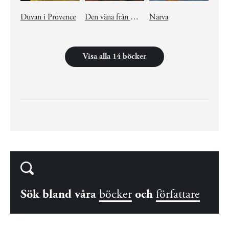
Duvan i Provence
Den väna från Namur
Narva
Visa alla 14 böcker
Sök bland våra
böcker
och
författare