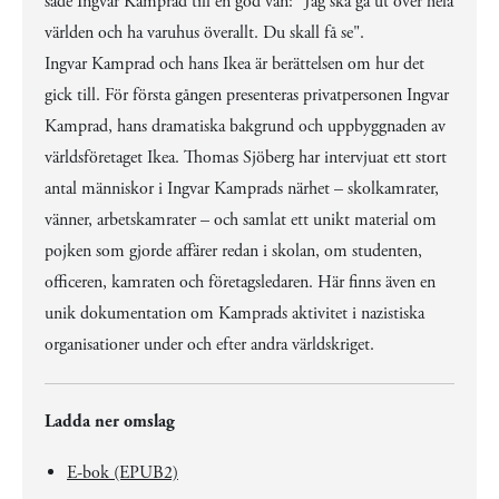
sade Ingvar Kamprad till en god vän: "Jag ska gå ut över hela
världen och ha varuhus överallt. Du skall få se".
Ingvar Kamprad och hans Ikea är berättelsen om hur det
gick till. För första gången presenteras privatpersonen Ingvar
Kamprad, hans dramatiska bakgrund och uppbyggnaden av
världsföretaget Ikea. Thomas Sjöberg har intervjuat ett stort
antal människor i Ingvar Kamprads närhet – skolkamrater,
vänner, arbetskamrater – och samlat ett unikt material om
pojken som gjorde affärer redan i skolan, om studenten,
officeren, kamraten och företagsledaren. Här finns även en
unik dokumentation om Kamprads aktivitet i nazistiska
organisationer under och efter andra världskriget.
Ladda ner omslag
E-bok (EPUB2)