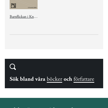
Barnflickan i Knutby
Sök bland våra
böcker
och
författare