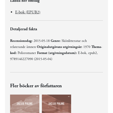
Ladda ner omslag
E-bok (EPUB2)
Detaljerad fakta
Recensionsdag:
2015-05-18
Genre:
Skönlitteratur och
relaterande ämnen
Originalutgåvans utgivningsår:
1970
Thema-
kod:
Polisromaner
Format (utgivningsdatum):
E-bok, epub2,
9789146227090 (2015-05-04)
Fler böcker av författaren