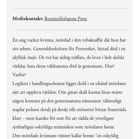
Mediekontakt:
Bonnierförlagens Press
En ung vacker kvinna, mördad i den tobaksaffär där hon har
sitt arbete. Generaldirektören för Postverket, hittad död i en
idyllisk insjö. De två har aldrig träffats, de lever i helt skilda
världar, bara deras våldsamma död är gemensam. Hur?
Varför?
Logiken i handlingsschemat ligger dold i en okänd mördares
sätt att uppleva världen. Om gåtan skall kunna lösas måste
någon komma på den gemensamma nämnaren: tålmodigt
staplar polisen detalj på detalj tills mönstret börjar framträda
klart – men kanske för sent för att rädda de ytterligare
synbarligen oskyldiga människor som mördaren hotar.
Den mördade kvinnans vänner kallar henne "en oskyldig