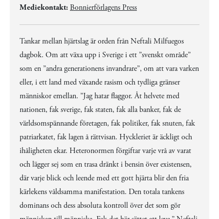
Mediekontakt:
Bonnierförlagens Press
Tankar mellan hjärtslag är orden från Neftali Milfuegos
dagbok. Om att växa upp i Sverige i ett ”svenskt område”
som en ”andra generationens invandrare”, om att vara varken
eller, i ett land med växande rasism och tydliga gränser
människor emellan. ”Jag hatar flaggor. Åt helvete med
nationen, fak sverige, fak staten, fak alla banker, fak de
världsomspännande företagen, fak politiker, fak snuten, fak
patriarkatet, fak lagen å rättvisan. Hyckleriet är äckligt och
ihåligheten ekar. Heteronormen förgiftar varje vrå av varat
och lägger sej som en trasa dränkt i bensin över existensen,
där varje blick och leende med ett gott hjärta blir den fria
kärlekens våldsamma manifestation. Den totala tankens
dominans och dess absoluta kontroll över det som gör