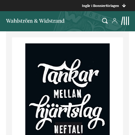
Ingår i Bonnierförlagen