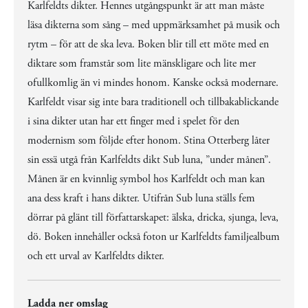
Karlfeldts dikter. Hennes utgångspunkt är att man måste
läsa dikterna som sång – med uppmärksamhet på musik och
rytm – för att de ska leva. Boken blir till ett möte med en
diktare som framstår som lite mänskligare och lite mer
ofullkomlig än vi mindes honom. Kanske också modernare.
Karlfeldt visar sig inte bara traditionell och tillbakablickande
i sina dikter utan har ett finger med i spelet för den
modernism som följde efter honom. Stina Otterberg låter
sin essä utgå från Karlfeldts dikt Sub luna, ”under månen”.
Månen är en kvinnlig symbol hos Karlfeldt och man kan
ana dess kraft i hans dikter. Utifrån Sub luna ställs fem
dörrar på glänt till författarskapet: älska, dricka, sjunga, leva,
dö. Boken innehåller också foton ur Karlfeldts familjealbum
och ett urval av Karlfeldts dikter.
Ladda ner omslag