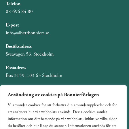
Telefon
08-696 84 80
E-post
info@albertbonniers.se
Besöksadress
Sveavägen 56, Stockholm
Postadress
Box 3159, 103 63 Stockholm
Användning av cookies på Bonnierförlagen
Vi använder cookies för att förbättra din användarupplevelse och för
Om Bonnierförlagen
att analysera hur vår webbplats används. Dessa cookies samlar
Cookies
information om ditt beteende på vår webbplats, inklusive vilka sidor
du besöker och hur länge du stannar. Informationen används för att
Integritetspolicy