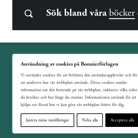
Sök bland våra
böcker
Användning av cookies på Bonnierförlagen
Wahlström & Widstrand är ett allmänutgivande förlag
Vi använder cookies för att förbättra din användarupplevelse och för
verksamt sedan 1884. Vi har en bred och varierad utgivning
att analysera hur vår webbplats används. Dessa cookies samlar
med ett tydligt fokus på skönlitteratur inom de flesta genrer.
information om ditt beteende på vår webbplats, inklusive vilka sidor
du besöker och hur länge du stannar. Informationen används för att
hjälpa oss förstå hur vi kan göra vår webbplats bättre för dig.
Justera mina inställningar
Neka alla
Acceptera alla