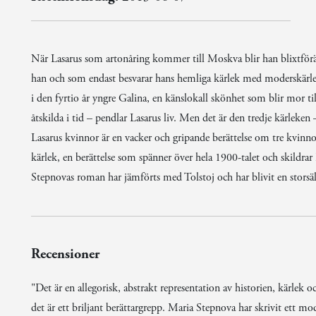
När Lasarus som artonåring kommer till Moskva blir han blixtföräls
han och som endast besvarar hans hemliga kärlek med moderskärlek. 
i den fyrtio år yngre Galina, en känslokall skönhet som blir mor ti
åtskilda i tid – pendlar Lasarus liv. Men det är den tredje kärleke
Lasarus kvinnor är en vacker och gripande berättelse om tre kvinnor
kärlek, en berättelse som spänner över hela 1900-talet och skildra
Stepnovas roman har jämförts med Tolstoj och har blivit en storsälj
Recensioner
"Det är en allegorisk, abstrakt representation av historien, kärlek
det är ett briljant berättargrepp. Maria Stepnova har skrivit ett mod