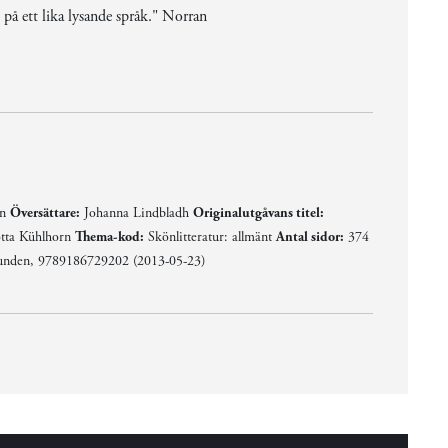
 på ett lika lysande språk." Norran
sina författarkollegor Pusjkins, Pasternaks och Bulgakovs böcker. Lysande läsning skrivet på ett lika lysande språk." Norran
 Zachar Prilepin,
en
Översättare:
Johanna Lindbladh
Originalutgåvans titel:
tta Kühlhorn
Thema-kod:
Skönlitteratur: allmänt
Antal sidor:
374
nden, 9789186729202 (2013-05-23)