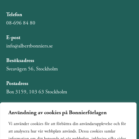
Telefon
08-696 84 80
E-post
info@albertbonniers.se
Besöksadress
Sveavägen 56, Stockholm
Postadress
Box 3159, 103 63 Stockholm
Användning av cookies på Bonnierförlagen
Vi använder cookies för att förbättra din användarupplevelse och för
Om Bonnierförlagen
att analysera hur vår webbplats används. Dessa cookies samlar
Cookies
information om ditt beteende på vår webbplats, inklusive vilka sidor