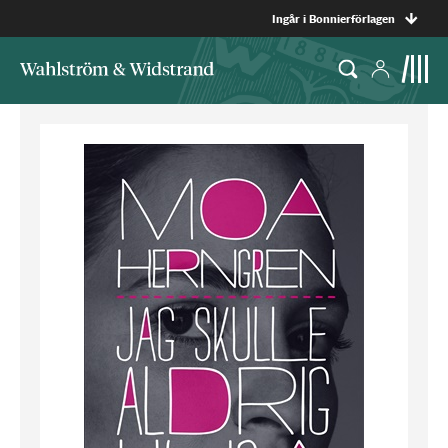
Ingår i Bonnierförlagen