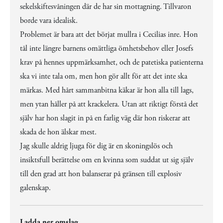
sekelskiftesvåningen där de har sin mottagning. Tillvaron
borde vara idealisk.
Problemet är bara att det börjat mullra i Cecilias inre. Hon
tål inte längre barnens omättliga ömhetsbehov eller Josefs
krav på hennes uppmärksamhet, och de patetiska patienterna
ska vi inte tala om, men hon gör allt för att det inte ska
märkas. Med hårt sammanbitna käkar är hon alla till lags,
men ytan håller på att krackelera. Utan att riktigt förstå det
själv har hon slagit in på en farlig väg där hon riskerar att
skada de hon älskar mest.
Jag skulle aldrig ljuga för dig är en skoningslös och
insiktsfull berättelse om en kvinna som suddat ut sig själv
till den grad att hon balanserar på gränsen till explosiv
galenskap.
Ladda ner omslag