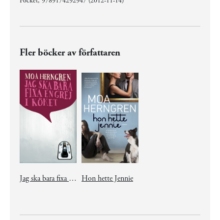
Pocket, 9789174292947 (2012-11-14)
Fler böcker av författaren
Jag ska bara fixa en grej i köket
Hon hette Jennie